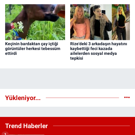
Keçinin bardaktan çay içtiği
Rize'deki 3 arkadaşın hayatını
görüntüler herkesi tebessüm
kaybettiği feci kazada
ettirdi
ailelerden sosyal medya
tepkisi
Yükleniyor...
Trend Haberler
1