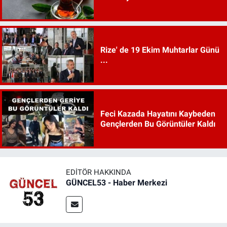
Rize' de 19 Ekim Muhtarlar Günü
...
Feci Kazada Hayatını Kaybeden
Gençlerden Bu Görüntüler Kaldı
EDITÖR HAKKINDA
GÜNCEL53 - Haber Merkezi