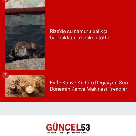
Rize'de su samuru balıkçı
barınaklarını mesken tuttu
2
Evde Kahve Kültürü Değişiyor: Son
Dönemin Kahve Makinesi Trendleri