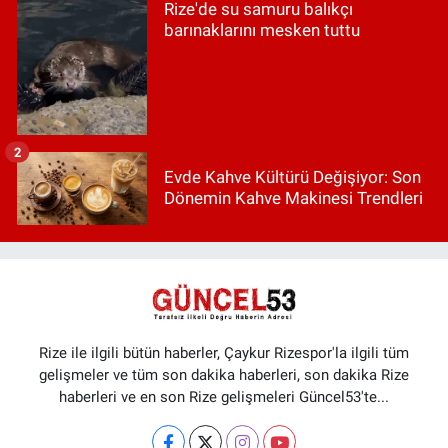
Rize'de su samuru balıkçı
barınaklarını mesken tuttu
2
Evde Kahve Kültürü Değişiyor: Son
Dönemin Kahve Makinesi Trendleri
Rize ile ilgili bütün haberler, Çaykur Rizespor'la ilgili tüm
gelişmeler ve tüm son dakika haberleri, son dakika Rize
haberleri ve en son Rize gelişmeleri Güncel53'te...