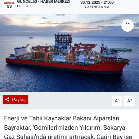
GÜNCEL53 - HABER MERKEZI
30.12.2025 - 21:00
EDITÖR
YAYINLANMA
Paylaş
-
+
A
A
Enerji ve Tabii Kaynaklar Bakanı Alparslan
Bayraktar, 'Gemilerimizden Yıldırım, Sakarya
Gaz Sahası'nda üretimi artıracak, Çağrı Bey ise