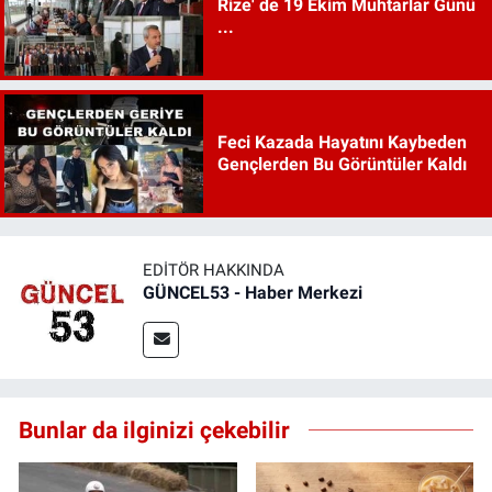
Rize' de 19 Ekim Muhtarlar Günü
...
Feci Kazada Hayatını Kaybeden
Gençlerden Bu Görüntüler Kaldı
EDITÖR HAKKINDA
GÜNCEL53 - Haber Merkezi
Bunlar da ilginizi çekebilir