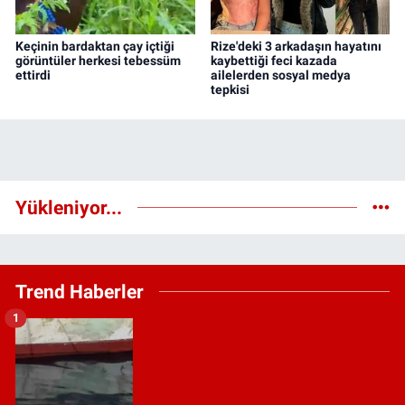
Keçinin bardaktan çay içtiği
Rize'deki 3 arkadaşın hayatını
görüntüler herkesi tebessüm
kaybettiği feci kazada
ettirdi
ailelerden sosyal medya
tepkisi
Yükleniyor...
Trend Haberler
1