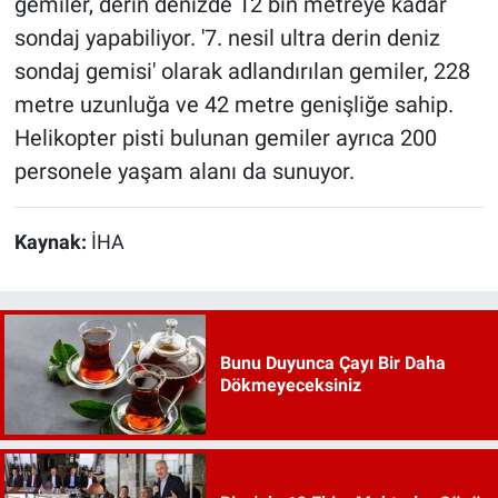
gemiler, derin denizde 12 bin metreye kadar
sondaj yapabiliyor. '7. nesil ultra derin deniz
sondaj gemisi' olarak adlandırılan gemiler, 228
metre uzunluğa ve 42 metre genişliğe sahip.
Helikopter pisti bulunan gemiler ayrıca 200
personele yaşam alanı da sunuyor.
Kaynak:
İHA
Bunu Duyunca Çayı Bir Daha
Dökmeyeceksiniz