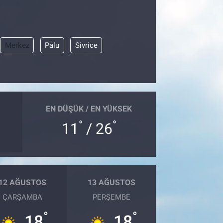
Merkez
Palu
Sivrice
EN DÜŞÜK / EN YÜKSEK
°
°
11
/ 26
12 AĞUSTOS
13 AĞUSTOS
ÇARŞAMBA
PERŞEMBE
°
°
18
18