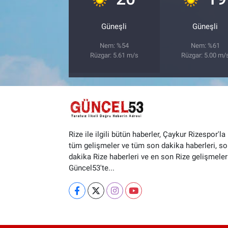
Güneşli
Güneşli
Nem: %54
Nem: %61
Rüzgar: 5.61 m/s
Rüzgar: 5.00 m/
Rize ile ilgili bütün haberler, Çaykur Rizespor'la i
tüm gelişmeler ve tüm son dakika haberleri, so
dakika Rize haberleri ve en son Rize gelişmeler
Güncel53'te...