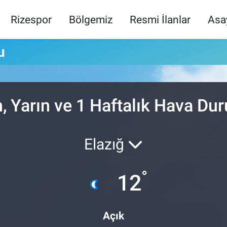
Rizespor
Bölgemiz
Resmi İlanlar
Asa
u
, Yarın ve 1 Haftalık Hava D
Elazığ
°
12
Açık