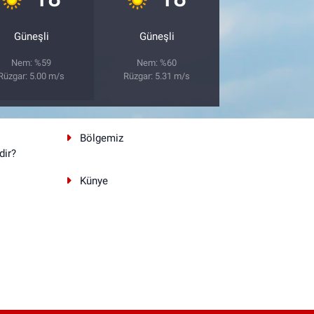
Güneşli
Güneşli
Nem: %59
Nem: %60
Rüzgar: 5.00 m/s
Rüzgar: 5.31 m/s
Bölgemiz
dir?
Künye