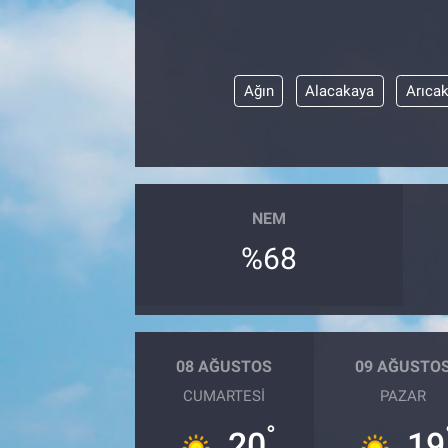
Ağın
Alacakaya
Arıca
NEM
%68
08 AĞUSTOS
09 AĞUSTO
CUMARTESI
PAZAR
°
20
19