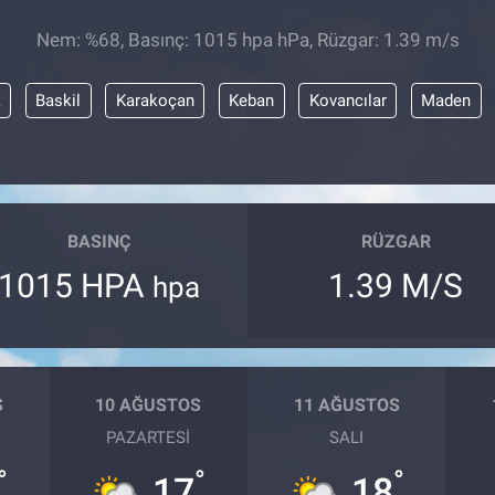
Nem: %68, Basınç: 1015 hpa hPa, Rüzgar: 1.39 m/s
k
Baskil
Karakoçan
Keban
Kovancılar
Maden
BASINÇ
RÜZGAR
1015 HPA
1.39 M/S
hpa
S
10 AĞUSTOS
11 AĞUSTOS
PAZARTESI
SALI
°
°
°
17
18