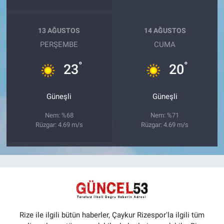
13 AĞUSTOS
14 AĞUSTOS
PERŞEMBE
CUMA
°
°
23
20
Güneşli
Güneşli
Nem: %68
Nem: %71
Rüzgar: 4.69 m/s
Rüzgar: 4.69 m/s
Rize ile ilgili bütün haberler, Çaykur Rizespor'la ilgili tüm