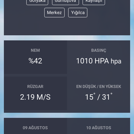
Gölyaka
Gümüşova
Kaynaşlı
Merkez
Yığılca
NEM
BASINÇ
%42
1010 HPA
hpa
RÜZGAR
EN DÜŞÜK / EN YÜKSEK
°
°
2.19 M/S
15
/ 31
09 AĞUSTOS
10 AĞUSTOS