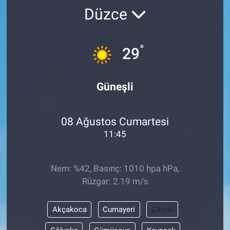
Düzce
°
29
Güneşli
08 Ağustos Cumartesi
11:45
Nem: %42, Basınç: 1010 hpa hPa,
Rüzgar: 2.19 m/s
Akçakoca
Cumayeri
Çilimli