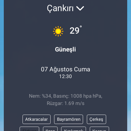
Çankırı
°
29
Güneşli
07 Ağustos Cuma
12:30
Nem: %34, Basınç: 1008 hpa hPa,
Rüzgar: 1.69 m/s
Atkaracalar
Bayramören
Çerkeş