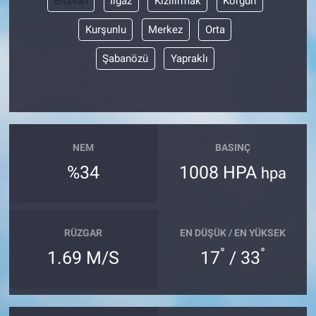
Eldivan
Ilgaz
Kızılırmak
Korgun
Kurşunlu
Merkez
Orta
Şabanözü
Yapraklı
NEM
BASINÇ
%34
1008 HPA
hpa
RÜZGAR
EN DÜŞÜK / EN YÜKSEK
°
°
1.69 M/S
17
/ 33