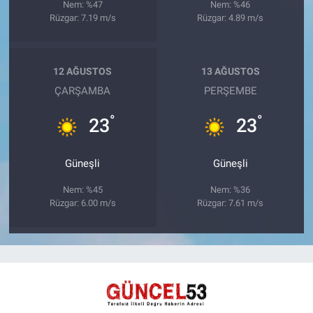
Nem: %47
Nem: %46
Rüzgar: 7.19 m/s
Rüzgar: 4.89 m/s
12 AĞUSTOS
13 AĞUSTOS
ÇARŞAMBA
PERŞEMBE
°
°
23
23
Güneşli
Güneşli
Nem: %45
Nem: %36
Rüzgar: 6.00 m/s
Rüzgar: 7.61 m/s