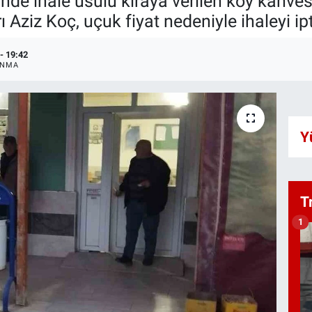
inde ihale usulü kiraya verilen köy kahves
 Aziz Koç, uçuk fiyat nedeniyle ihaleyi ipta
- 19:42
ANMA
Y
T
1