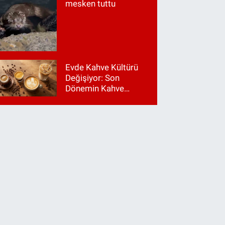
mesken tuttu
Evde Kahve Kültürü
Değişiyor: Son
Dönemin Kahve
Makinesi Trendleri