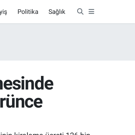
yiş
Politika
Sağlık
mesinde
örünce