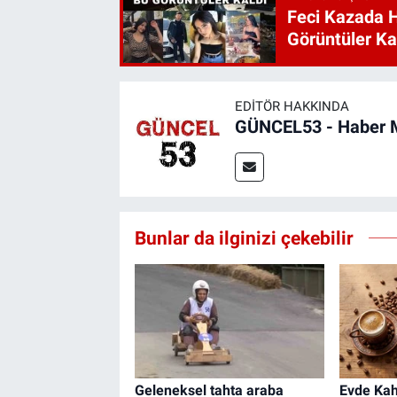
Feci Kazada 
Görüntüler Ka
EDITÖR HAKKINDA
GÜNCEL53 - Haber 
Bunlar da ilginizi çekebilir
Geleneksel tahta araba
Evde Kah