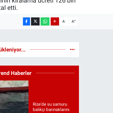
inin kiralama ücreti 126 bin
l etti.
-
+
A
A
ükleniyor...
rend Haberler
Rize'de su samuru
balıkçı barınaklarını