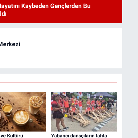
Hayatını Kaybeden Gençlerden Bu
ldı
Merkezi
ve Kültürü
Yabancı dansçıların tahta