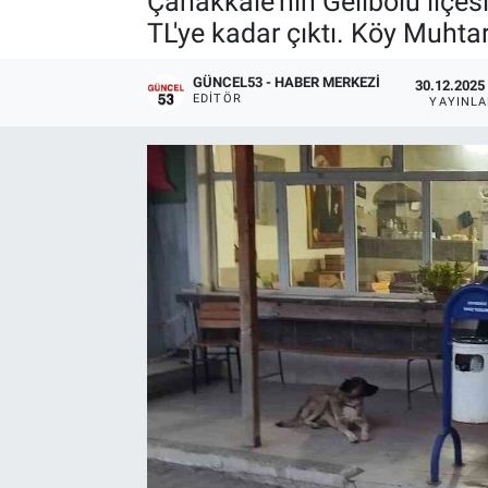
Çanakkale'nin Gelibolu ilçes
TL'ye kadar çıktı. Köy Muhtarı
GÜNCEL53 - HABER MERKEZI
30.12.2025 
EDITÖR
YAYINL