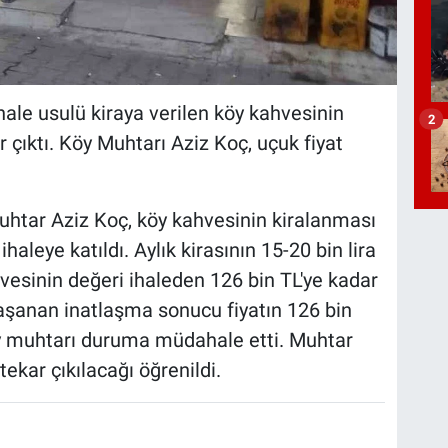
hale usulü kiraya verilen köy kahvesinin
2
 çıktı. Köy Muhtarı Aziz Koç, uçuk fiyat
htar Aziz Koç, köy kahvesinin kiralanması
ihaleye katıldı. Aylık kirasının 15-20 bin lira
esinin değeri ihaleden 126 bin TL'ye kadar
 yaşanan inatlaşma sonucu fiyatın 126 bin
köy muhtarı duruma müdahale etti. Muhtar
 tekar çıkılacağı öğrenildi.