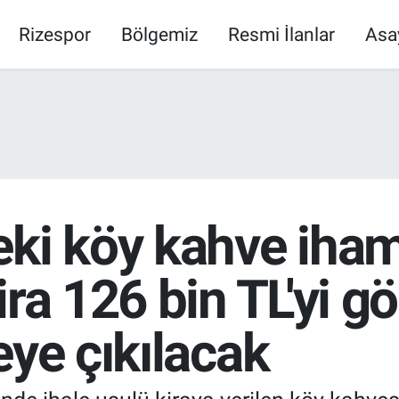
Rizespor
Bölgemiz
Resmi İlanlar
Asa
eki köy kahve iha
ira 126 bin TL'yi g
eye çıkılacak