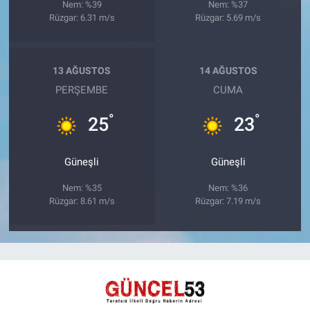
Nem: %39
Nem: %37
Rüzgar: 6.31 m/s
Rüzgar: 5.69 m/s
13 AĞUSTOS
14 AĞUSTOS
PERŞEMBE
CUMA
°
°
25
23
Güneşli
Güneşli
Nem: %35
Nem: %36
Rüzgar: 8.61 m/s
Rüzgar: 7.19 m/s