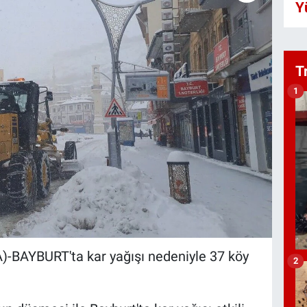
Y
T
1
BAYBURT'ta kar yağışı nedeniyle 37 köy
2