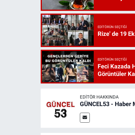
EDITÖRÜN SEÇTIĞI
Rize' de 19 E
EDITÖRÜN SEÇTIĞI
Feci Kazada 
Görüntüler Ka
EDITÖR HAKKINDA
GÜNCEL53 - Haber 