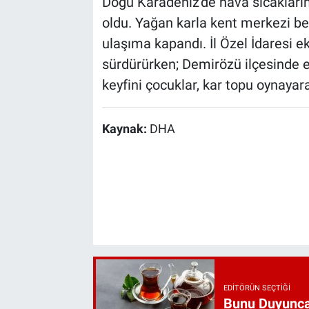
Doğu Karadeniz'de hava sıcaklarını
oldu. Yağan karla kent merkezi be
ulaşıma kapandı. İl Özel İdaresi eki
sürdürürken; Demirözü ilçesinde e
keyfini çocuklar, kar topu oynayar
Kaynak:
DHA
EDITÖRÜN SEÇTIĞI
Bunu Duyunca