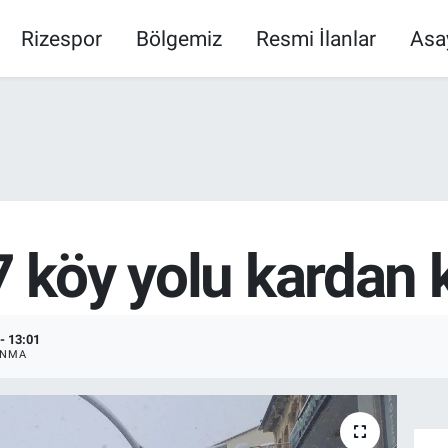
Rizespor
Bölgemiz
Resmi İlanlar
Asa
7 köy yolu kardan
- 13:01
ANMA