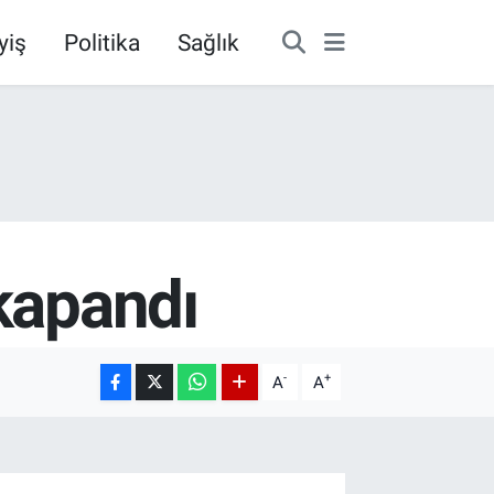
yiş
Politika
Sağlık
 kapandı
-
+
A
A