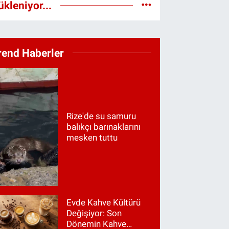
ükleniyor...
rend Haberler
Rize'de su samuru
balıkçı barınaklarını
mesken tuttu
Evde Kahve Kültürü
Değişiyor: Son
Dönemin Kahve