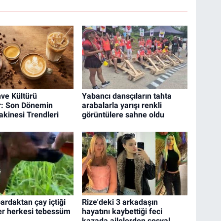
ve Kültürü
Yabancı dansçıların tahta
r: Son Dönemin
arabalarla yarışı renkli
kinesi Trendleri
görüntülere sahne oldu
ardaktan çay içtiği
Rize'deki 3 arkadaşın
er herkesi tebessüm
hayatını kaybettiği feci
kazada ailelerden sosyal