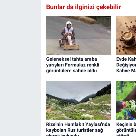
Bunlar da ilginizi çekebilir
Geleneksel tahta araba
Evde Kah
yarışları Formulaz renkli
Değişiyo
görüntülere sahne oldu
Kahve Ma
Rize'nin Hamlakit Yaylası'nda
Keçinin b
kaybolan Rus turistler sağ
görüntül
olarak bulundu
ettirdi