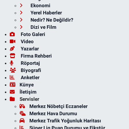
Ekonomi
Yerel Haberler
Nedir? Ne Değildir?
Dizi ve Film
Foto Galeri
Video
Yazarlar
Firma Rehberi
Röportaj
Biyografi
Anketler
Künye
İletişim
Servisler
Merkez Nöbetçi Eczaneler
Merkez Hava Durumu
Merkez Trafik Yoğunluk Haritası
Süper Lig Puan Durumu ve Fikstür