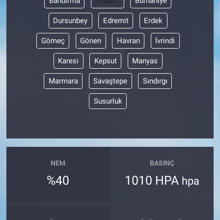
Bandırma
Bigadiç
Burhaniye
Dursunbey
Edremit
Erdek
Gömeç
Gönen
Havran
İvrindi
Karesi
Kepsut
Manyas
Marmara
Savaştepe
Sındırgı
Susurluk
NEM
BASINÇ
%40
1010 HPA
hpa