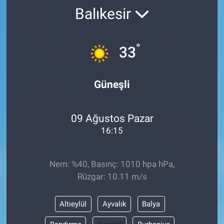
Balıkesir
°
33
Güneşli
09 Ağustos Pazar
16:15
Nem: %40, Basınç: 1010 hpa hPa,
Rüzgar: 10.11 m/s
Altıeylül
Ayvalık
Balya