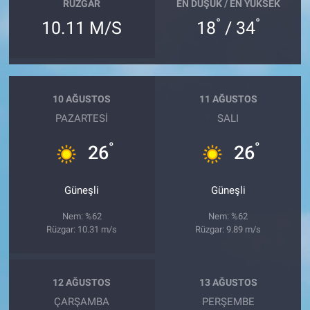
RÜZGAR
EN DÜŞÜK / EN YÜKSEK
°
°
10.11 M/S
18
/ 34
10 AĞUSTOS
11 AĞUSTOS
PAZARTESI
SALI
°
°
26
26
Güneşli
Güneşli
Nem: %62
Nem: %62
Rüzgar: 10.31 m/s
Rüzgar: 9.89 m/s
12 AĞUSTOS
13 AĞUSTOS
ÇARŞAMBA
PERŞEMBE