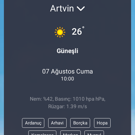
Artvin
°
26
Güneşli
07 Ağustos Cuma
10:00
Nem: %42, Basınç: 1010 hpa hPa,
Rüzgar: 1.39 m/s
Ardanuç
Arhavi
Borçka
Hopa