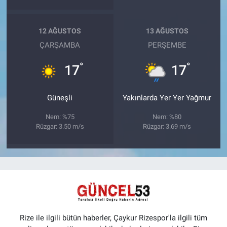
12 AĞUSTOS
13 AĞUSTOS
ÇARŞAMBA
PERŞEMBE
°
°
17
17
Güneşli
Yakınlarda Yer Yer Yağmur
Nem: %75
Nem: %80
Rüzgar: 3.50 m/s
Rüzgar: 3.69 m/s
Rize ile ilgili bütün haberler, Çaykur Rizespor'la ilgili tüm