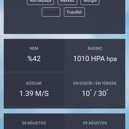
Kemalpaşa
Merkez
Murgul
Şavşat
Yusufeli
NEM
BASINÇ
%42
1010 HPA
hpa
RÜZGAR
EN DÜŞÜK / EN YÜKSEK
°
°
1.39 M/S
10
/ 30
08 AĞUSTOS
09 AĞUSTOS