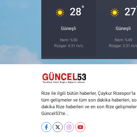
°
28
27
Güneşli
Güneşli
Nem: %50
Nem: %49
Rüzgar: 4.31 m/s
Rüzgar: 3.31 m/
Rize ile ilgili bütün haberler, Çaykur Rizespor'la i
tüm gelişmeler ve tüm son dakika haberleri, so
dakika Rize haberleri ve en son Rize gelişmeler
Güncel53'te...