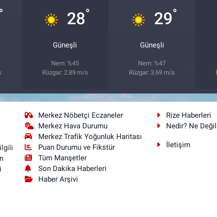
°
°
°
28
29
Güneşli
Güneşli
Nem: %45
Nem: %47
s
Rüzgar: 2.89 m/s
Rüzgar: 3.69 m/s
Merkez Nöbetçi Eczaneler
Rize Haberleri
Merkez Hava Durumu
Nedir? Ne Değil
Merkez Trafik Yoğunluk Haritası
İletişim
Puan Durumu ve Fikstür
lgili
Tüm Manşetler
n
Son Dakika Haberleri
i
Haber Arşivi