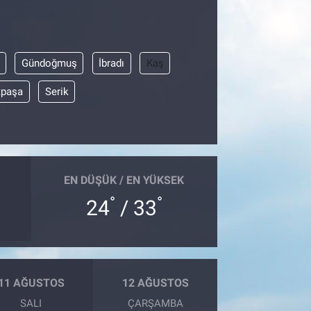
Gündoğmuş
İbradı
Kaş
tpaşa
Serik
EN DÜŞÜK / EN YÜKSEK
°
°
24
/ 33
11 AĞUSTOS
12 AĞUSTOS
SALI
ÇARŞAMBA