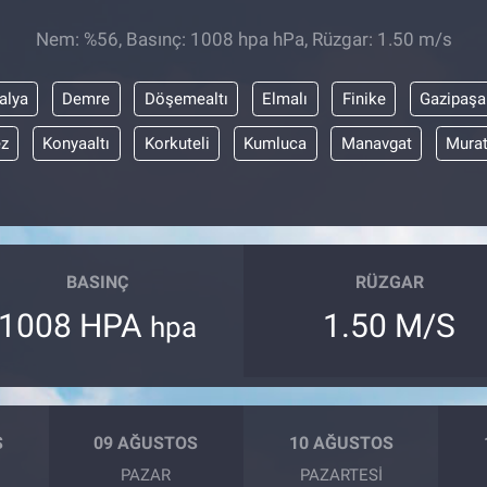
Nem: %56, Basınç: 1008 hpa hPa, Rüzgar: 1.50 m/s
alya
Demre
Döşemealtı
Elmalı
Finike
Gazipaşa
z
Konyaaltı
Korkuteli
Kumluca
Manavgat
Mura
BASINÇ
RÜZGAR
1008 HPA
1.50 M/S
hpa
S
09 AĞUSTOS
10 AĞUSTOS
PAZAR
PAZARTESI