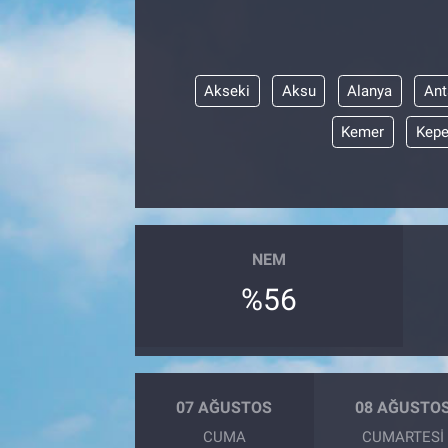
Akseki
Aksu
Alanya
Ant
Kemer
Kepe
NEM
%56
07 AĞUSTOS
08 AĞUSTO
CUMA
CUMARTESI