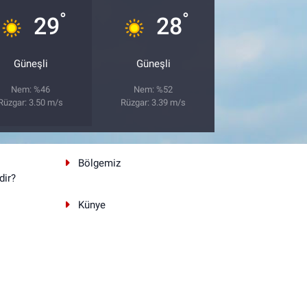
°
°
29
28
Güneşli
Güneşli
Nem: %46
Nem: %52
Rüzgar: 3.50 m/s
Rüzgar: 3.39 m/s
Bölgemiz
dir?
Künye