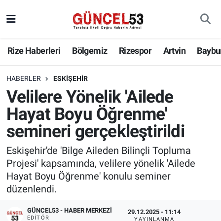
Rize Haberleri
Bölgemiz
Rizespor
Artvin
Baybu
HABERLER
ESKIŞEHIR
Velilere Yönelik 'Ailede
Hayat Boyu Öğrenme'
semineri gerçekleştirildi
Eskişehir'de 'Bilge Aileden Bilinçli Topluma
Projesi' kapsamında, velilere yönelik 'Ailede
Hayat Boyu Öğrenme' konulu seminer
düzenlendi.
GÜNCEL53 - HABER MERKEZI
29.12.2025 - 11:14
EDITÖR
YAYINLANMA