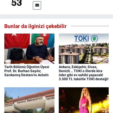
Bunlar da ilginizi çekebilir
Tarih Bölümü Öğretim Üyesi
Ankara, Eskişehir, Sivas,
Prof. Dr. Burhan Sayılır,
Denizli... TOKİ o illerde kira
Sarıkamış Destanı'nı Anlattı
öder gibi ev sahibi yapacak!
3.500 TL taksitle TOKİ desteği!