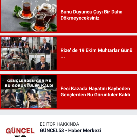
Bunu Duyunca Çayı Bir Daha
Dökmeyeceksiniz
Rize' de 19 Ekim Muhtarlar Günü
...
Feci Kazada Hayatını Kaybeden
Gençlerden Bu Görüntüler Kaldı
EDITÖR HAKKINDA
GÜNCEL53 - Haber Merkezi