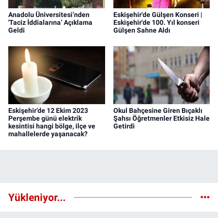
Anadolu Üniversitesi’nden
Eskişehir'de Gülşen Konseri |
'Taciz İddialarına’ Açıklama
Eskişehir'de 100. Yıl konseri
Geldi
Gülşen Sahne Aldı
Eskişehir’de 12 Ekim 2023
Okul Bahçesine Giren Bıçaklı
Perşembe günü elektrik
Şahsı Öğretmenler Etkisiz Hale
kesintisi hangi bölge, ilçe ve
Getirdi
mahallelerde yaşanacak?
Yükleniyor...