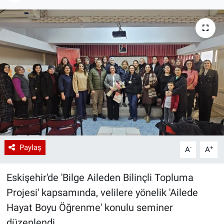
Paylaş
-
+
A
A
Eskişehir'de 'Bilge Aileden Bilinçli Topluma
Projesi' kapsamında, velilere yönelik 'Ailede
Hayat Boyu Öğrenme' konulu seminer
düzenlendi.