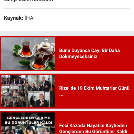
Kaynak:
İHA
Bunu Duyunca Çayı Bir Daha
Dökmeyeceksiniz
Rize' de 19 Ekim Muhtarlar Günü
...
Feci Kazada Hayatını Kaybeden
Gençlerden Bu Görüntüler Kaldı