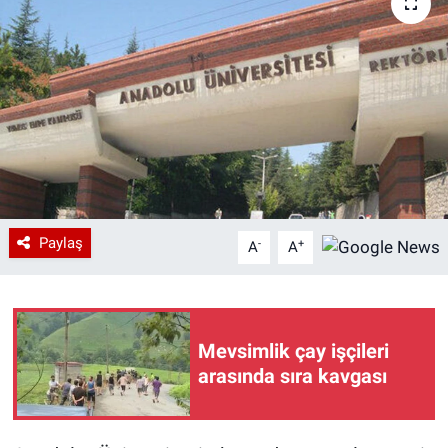
Paylaş
-
+
A
A
Mevsimlik çay işçileri
arasında sıra kavgası