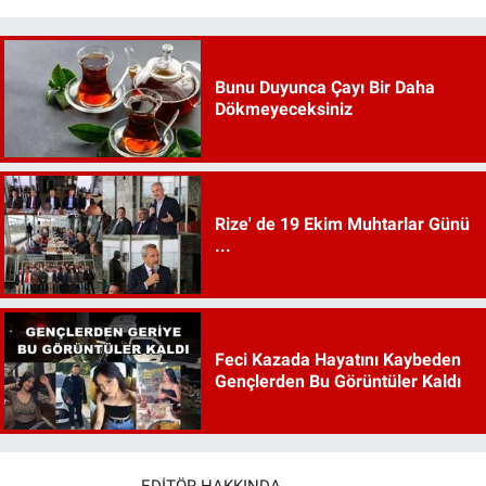
Bunu Duyunca Çayı Bir Daha
Dökmeyeceksiniz
Rize' de 19 Ekim Muhtarlar Günü
...
Feci Kazada Hayatını Kaybeden
Gençlerden Bu Görüntüler Kaldı
EDITÖR HAKKINDA