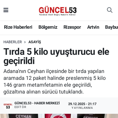
Rize Haberleri
Bölgemiz
Rizespor
Artvin
Baybu
HABERLER
ASAYIŞ
Tırda 5 kilo uyuşturucu ele
geçirildi
Adana'nın Ceyhan ilçesinde bir tırda yapılan
aramada 12 paket halinde preslenmiş 5 kilo
146 gram metamfetamin ele geçirildi,
gözaltına alınan sürücü tutuklandı.
GÜNCEL53 - HABER MERKEZI
29.12.2025 - 21:17
EDITÖR
YAYINLANMA