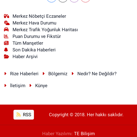
Merkez Nöbetçi Eczaneler
Merkez Hava Durumu
Merkez Trafik Yoğunluk Haritası
Puan Durumu ve Fikstür
Tüm Manşetler
Son Dakika Haberleri
Haber Arşivi
Rize Haberleri
Bölgemiz
Nedir? Ne Değildir?
İletişim
Künye
RSS
Copyright © 2018. Her hakkı saklıdır.
Haber Yazılımı:
TE Bilişim