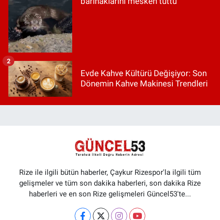
barınaklarını mesken tuttu
2
Evde Kahve Kültürü Değişiyor: Son
Dönemin Kahve Makinesi Trendleri
Rize ile ilgili bütün haberler, Çaykur Rizespor'la ilgili tüm
gelişmeler ve tüm son dakika haberleri, son dakika Rize
haberleri ve en son Rize gelişmeleri Güncel53'te...