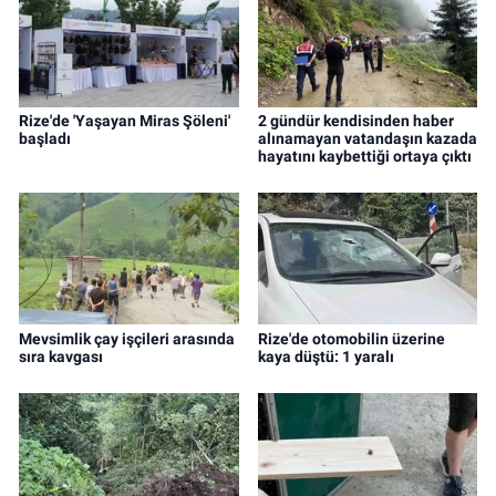
Rize'de 'Yaşayan Miras Şöleni'
2 gündür kendisinden haber
başladı
alınamayan vatandaşın kazada
hayatını kaybettiği ortaya çıktı
Mevsimlik çay işçileri arasında
Rize'de otomobilin üzerine
sıra kavgası
kaya düştü: 1 yaralı