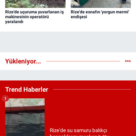
Rize'de uçuruma yuvarlanan iş
Rize'de esnafın 'yorgun mermi'
makinesinin operatörü
endişesi
yaralandı
Yükleniyor...
Trend Haberler
1
Rize'de su samuru balıkçı