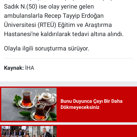
Sadık N.(50) ise olay yerine gelen
ambulanslarla Recep Tayyip Erdoğan
Üniversitesi (RTEÜ) Eğitim ve Araştırma
Hastanesi'ne kaldırılarak tedavi altına alındı.
Olayla ilgili soruşturma sürüyor.
Kaynak:
İHA
Bunu Duyunca Çayı Bir Daha
Dökmeyeceksiniz