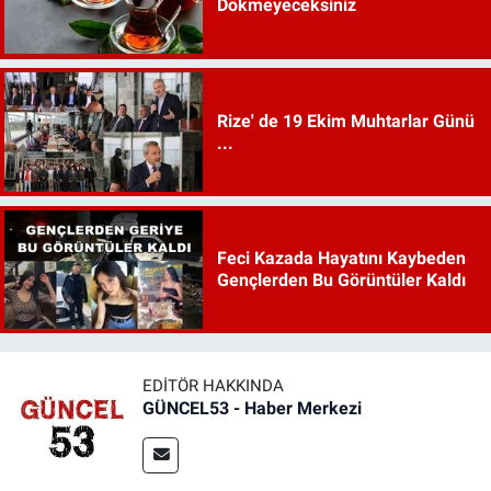
Dökmeyeceksiniz
Rize' de 19 Ekim Muhtarlar Günü
...
Feci Kazada Hayatını Kaybeden
Gençlerden Bu Görüntüler Kaldı
EDITÖR HAKKINDA
GÜNCEL53 - Haber Merkezi