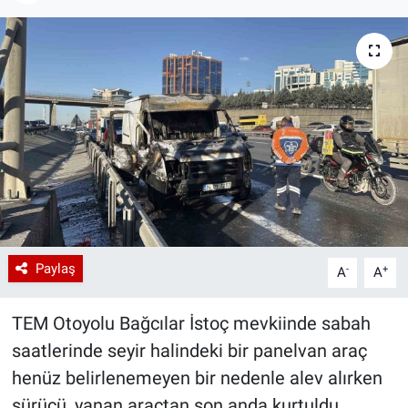
Paylaş
-
+
A
A
TEM Otoyolu Bağcılar İstoç mevkiinde sabah
saatlerinde seyir halindeki bir panelvan araç
henüz belirlenemeyen bir nedenle alev alırken
sürücü, yanan araçtan son anda kurtuldu.