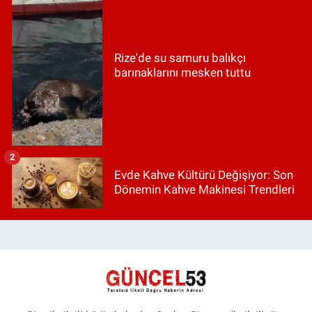
Rize'de su samuru balıkçı
barınaklarını mesken tuttu
2
Evde Kahve Kültürü Değişiyor: Son
Dönemin Kahve Makinesi Trendleri