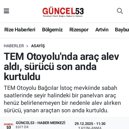
Rize Haberleri
Bölgemiz
Rizespor
Artvin
Baybu
HABERLER
ASAYIŞ
TEM Otoyolu'nda araç alev
aldı, sürücü son anda
kurtuldu
TEM Otoyolu Bağcılar İstoç mevkiinde sabah
saatlerinde seyir halindeki bir panelvan araç
henüz belirlenemeyen bir nedenle alev alırken
sürücü, yanan araçtan son anda kurtuldu.
GÜNCEL53 - HABER MERKEZI
29.12.2025 - 11:30
EDITÖR
YAYINLANMA