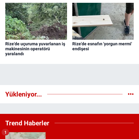
Rize'de uçuruma yuvarlanan iş
Rize'de esnafın 'yorgun mermi'
makinesinin operatörü
endişesi
yaralandı
Yükleniyor...
Trend Haberler
1