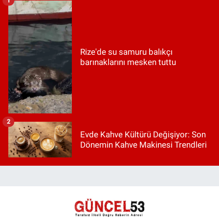
1
Rize'de su samuru balıkçı
barınaklarını mesken tuttu
2
Evde Kahve Kültürü Değişiyor: Son
Dönemin Kahve Makinesi Trendleri