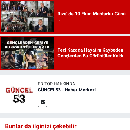
Rize' de 19 Ekim Muhtarlar Günü
...
Feci Kazada Hayatını Kaybeden
Gençlerden Bu Görüntüler Kaldı
EDITÖR HAKKINDA
GÜNCEL53 - Haber Merkezi
Bunlar da ilginizi çekebilir