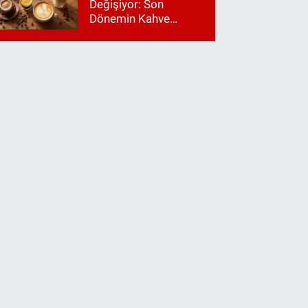
Değişiyor: Son
Dönemin Kahve
Makinesi Trendleri