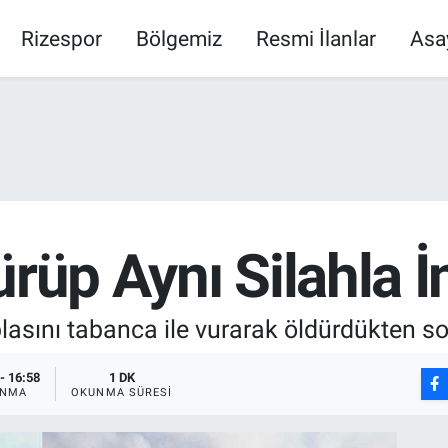
Rizespor
Bölgemiz
Resmi İlanlar
Asa
rüp Aynı Silahla İn
ablasını tabanca ile vurarak öldürdükten son
- 16:58
1 DK
ANMA
OKUNMA SÜRESI