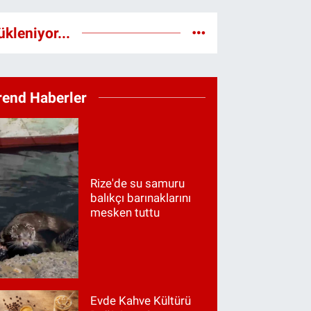
ükleniyor...
rend Haberler
Rize'de su samuru
balıkçı barınaklarını
mesken tuttu
Evde Kahve Kültürü