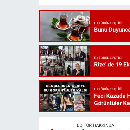
EDITÖRÜN SEÇTIĞI
Bunu Duyunca
EDITÖRÜN SEÇTIĞI
Rize' de 19 E
EDITÖRÜN SEÇTIĞI
Feci Kazada 
Görüntüler Ka
EDITÖR HAKKINDA