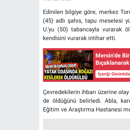
Edinilen bilgiye göre, merkez Tor
(45) adlı şahıs, tapu meselesi y
U.'yu (50) tabancayla vurarak ö
kendisini vurarak intihar etti.
Mersin’de Bi
Bıçaklanarak
İçeriği Görüntül
Çevredekilerin ihbarı üzerine olay 
de öldüğünü belirledi. Abla, kar
Eğitim ve Araştırma Hastanesi mor