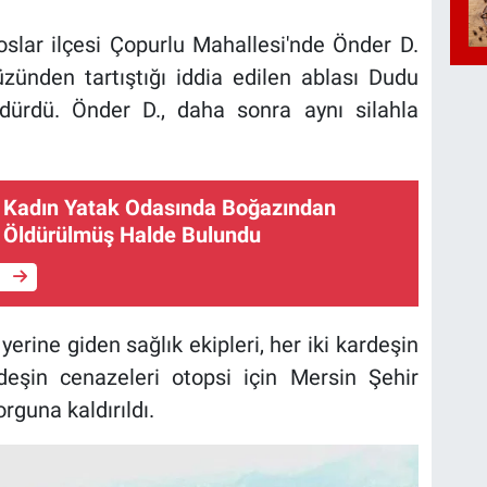
oslar ilçesi Çopurlu Mahallesi'nde Önder D.
üzünden tartıştığı iddia edilen ablası Dudu
ldürdü. Önder D., daha sonra aynı silahla
r Kadın Yatak Odasında Boğazından
 Öldürülmüş Halde Bulundu
e
yerine giden sağlık ekipleri, her iki kardeşin
deşin cenazeleri otopsi için Mersin Şehir
guna kaldırıldı.