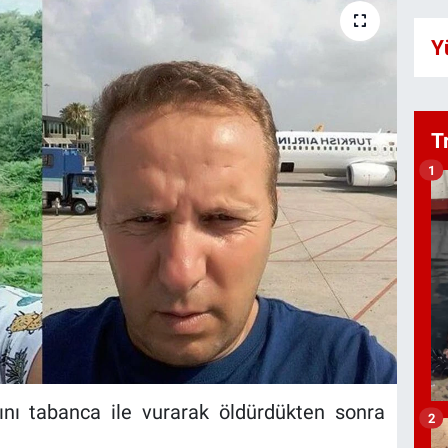
Y
T
1
asını tabanca ile vurarak öldürdükten sonra
2