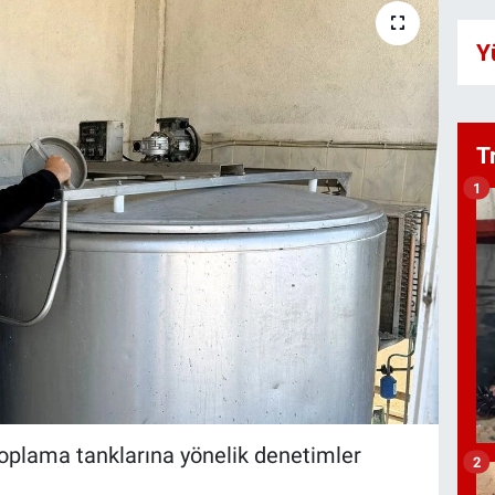
Y
T
1
t toplama tanklarına yönelik denetimler
2