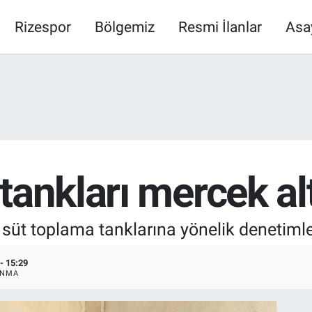
Rizespor
Bölgemiz
Resmi İlanlar
Asa
tankları mercek al
i süt toplama tanklarına yönelik denetimler
- 15:29
ANMA