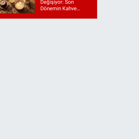
Değişiyor: Son
Dönemin Kahve
Makinesi Trendleri