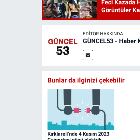
Feci Kazada 
Görüntüler Ka
EDITÖR HAKKINDA
GÜNCEL53 - Haber 
Bunlar da ilginizi çekebilir
Kırklareli’nde 4 Kasım 2023
Cumartesi günü elektrik