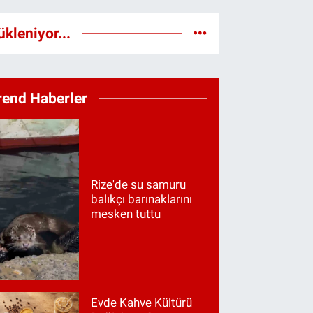
ükleniyor...
rend Haberler
Rize'de su samuru
balıkçı barınaklarını
mesken tuttu
Evde Kahve Kültürü