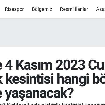
Rizespor
Bölgemiz
Resmi İlanlar
Asa
de 4 Kasım 2023 C
 kesintisi hangi bö
e yaşanacak?