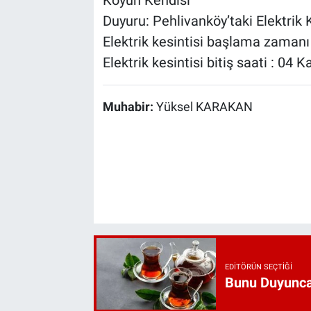
Duyuru: Pehlivanköy’taki Elektrik K
Elektrik kesintisi başlama zaman
Elektrik kesintisi bitiş saati : 0
Muhabir:
Yüksel KARAKAN
EDITÖRÜN SEÇTIĞI
Bunu Duyunca