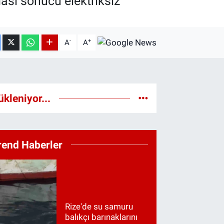
ası sonucu elektriksiz
-
+
A
A
ükleniyor...
rend Haberler
Rize'de su samuru
balıkçı barınaklarını