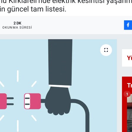
Kırklareli’nde elektrik kesintisi yaşanm
in güncel tam listesi.
2 DK
OKUNMA SÜRESI
Y
T
1