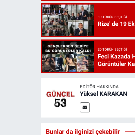
EDITÖRÜN SEÇTIĞI
Rize' de 19 E
EDITÖRÜN SEÇTIĞI
Feci Kazada 
Görüntüler Ka
EDITÖR HAKKINDA
Yüksel KARAKAN
Bunlar da ilginizi çekebilir