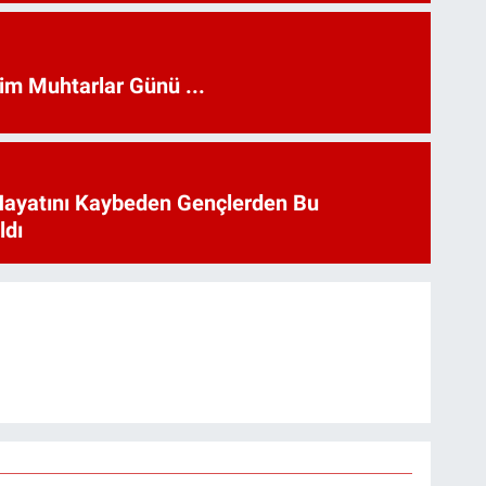
kim Muhtarlar Günü ...
Hayatını Kaybeden Gençlerden Bu
ldı