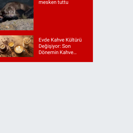
mesken tuttu
Evde Kahve Kültürü
Değişiyor: Son
Dönemin Kahve
Makinesi Trendleri