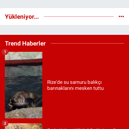
Yükleniyor...
Trend Haberler
1
Rize'de su samuru balıkçı
barınaklarını mesken tuttu
2