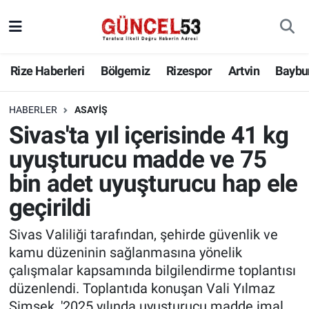
Rize Haberleri
Bölgemiz
Rizespor
Artvin
Baybu
HABERLER
ASAYIŞ
Sivas'ta yıl içerisinde 41 kg
uyuşturucu madde ve 75
bin adet uyuşturucu hap ele
geçirildi
Sivas Valiliği tarafından, şehirde güvenlik ve
kamu düzeninin sağlanmasına yönelik
çalışmalar kapsamında bilgilendirme toplantısı
düzenlendi. Toplantıda konuşan Vali Yılmaz
Şimşek, '2025 yılında uyuşturucu madde imal