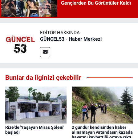
Gençlerden Bu Görüntüler Kaldı
EDITÖR HAKKINDA
GÜNCEL53 - Haber Merkezi
Bunlar da ilginizi çekebilir
Rize'de 'Yaşayan Miras Şöleni'
2 gündür kendisinden haber
başladı
alınamayan vatandaşın kazada
hayatını kaybettiği ortaya çıktı