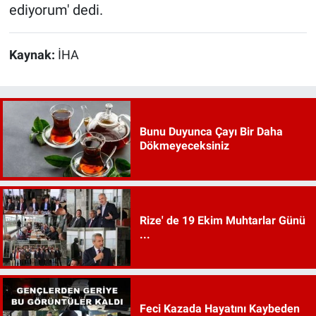
ediyorum' dedi.
Kaynak:
İHA
Bunu Duyunca Çayı Bir Daha
Dökmeyeceksiniz
Rize' de 19 Ekim Muhtarlar Günü
...
Feci Kazada Hayatını Kaybeden