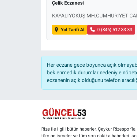
Çelik Eczanesi
KAYALIYOKUŞ MH.CUMHURİYET CAD
Yol Tarifi Al
0 (346) 512 83 83
Her eczane gece boyunca açık olmayabili
beklenmedik durumlar nedeniyle nöbete
eczanenin açık olduğunu telefon aracılığıy
Rize ile ilgili bütün haberler, Çaykur Rizespor'la i
tüm gelişmeler ve tüm son dakika haberleri, so