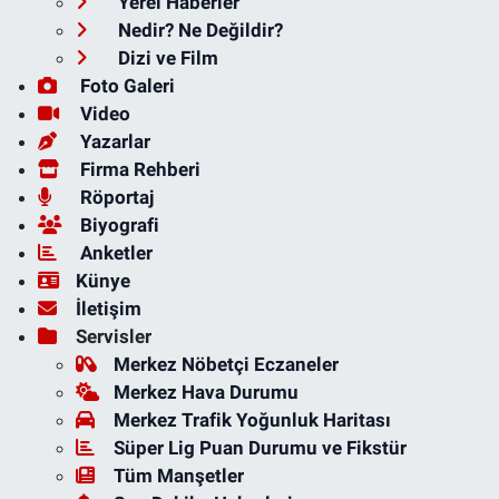
Yerel Haberler
Nedir? Ne Değildir?
Dizi ve Film
Foto Galeri
Video
Yazarlar
Firma Rehberi
Röportaj
Biyografi
Anketler
Künye
İletişim
Servisler
Merkez Nöbetçi Eczaneler
Merkez Hava Durumu
Merkez Trafik Yoğunluk Haritası
Süper Lig Puan Durumu ve Fikstür
Tüm Manşetler