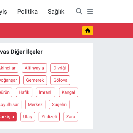
yiş
Politika
Sağlık
ivas Diğer İlçeler
kincilar
Altinyayla
Divriği
Doğanşar
Gemerek
Gölova
Gürün
Hafik
İmranli
Kangal
oyulhisar
Merkez
Suşehri
arkişla
Ulaş
Yildizeli
Zara