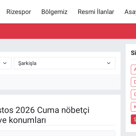
Rizespor
Bölgemiz
Resmi İlanlar
Asa
S
A
K
tos 2026 Cuma nöbetçi
ve konumları
Ş