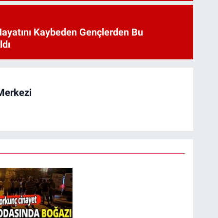
Hayatını Kaybeden Gençlerden Bu
ldı
Merkezi