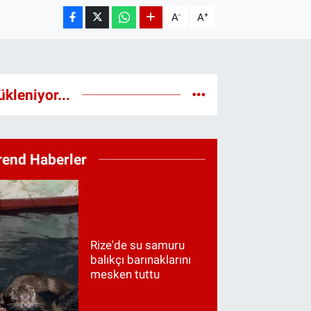
-
+
A
A
ükleniyor...
rend Haberler
Rize'de su samuru
balıkçı barınaklarını
mesken tuttu