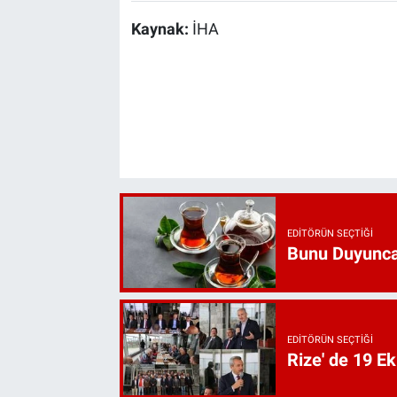
Kaynak:
İHA
EDITÖRÜN SEÇTIĞI
Bunu Duyunca
EDITÖRÜN SEÇTIĞI
Rize' de 19 E