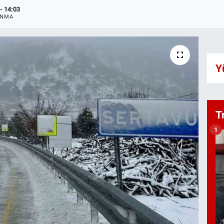
- 14:03
ANMA
Y
T
1