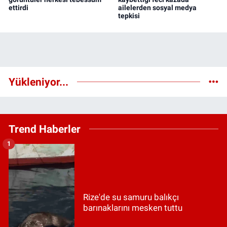
ettirdi
ailelerden sosyal medya
tepkisi
Yükleniyor...
Trend Haberler
1
Rize'de su samuru balıkçı
barınaklarını mesken tuttu