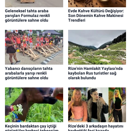
Geleneksel tahta araba
Evde Kahve Kültürü Değişiyor:
yarışları Formulaz renkli
Son Dönemin Kahve Makinesi
görüntülere sahne oldu
Trendleri
Yabancı dansçıların tahta
Rize'nin Hamlakit Yaylası'nda
arabalarla yarışı renkli
kaybolan Rus turistler sağ
görüntülere sahne oldu
olarak bulundu
Keçinin bardaktan çay içtiği
Rize'deki 3 arkadaşın hayatını
görüntüler herkesi tebessüm
kaybettiği feci kazada