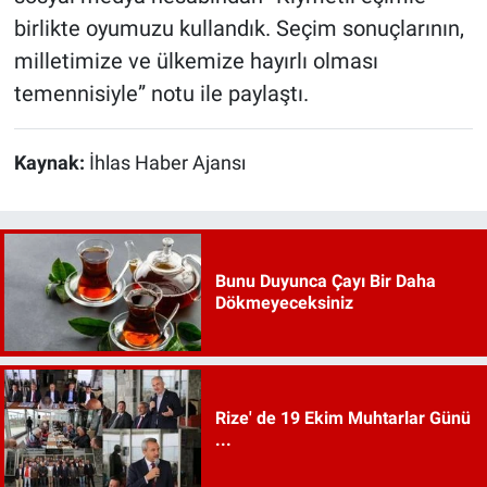
birlikte oyumuzu kullandık. Seçim sonuçlarının,
milletimize ve ülkemize hayırlı olması
temennisiyle” notu ile paylaştı.
Kaynak:
İhlas Haber Ajansı
Bunu Duyunca Çayı Bir Daha
Dökmeyeceksiniz
Rize' de 19 Ekim Muhtarlar Günü
...