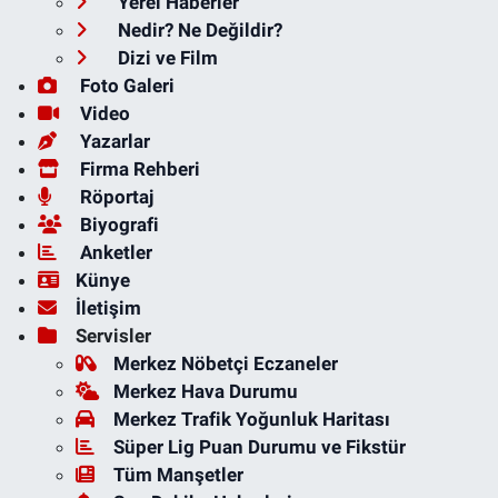
Yerel Haberler
Nedir? Ne Değildir?
Dizi ve Film
Foto Galeri
Video
Yazarlar
Firma Rehberi
Röportaj
Biyografi
Anketler
Künye
İletişim
Servisler
Merkez Nöbetçi Eczaneler
Merkez Hava Durumu
Merkez Trafik Yoğunluk Haritası
Süper Lig Puan Durumu ve Fikstür
Tüm Manşetler