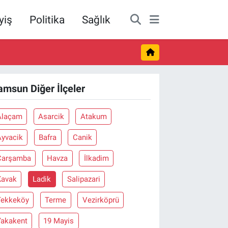
yiş
Politika
Sağlık
amsun Diğer İlçeler
Alaçam
Asarcik
Atakum
Ayvacik
Bafra
Canik
Çarşamba
Havza
İlkadim
Kavak
Ladik
Salipazari
Tekkeköy
Terme
Vezirköprü
Yakakent
19 Mayis