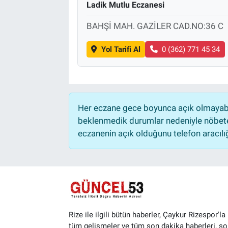
Ladik Mutlu Eczanesi
BAHŞİ MAH. GAZİLER CAD.NO:36 C
Yol Tarifi Al
0 (362) 771 45 34
Her eczane gece boyunca açık olmayabili
beklenmedik durumlar nedeniyle nöbete
eczanenin açık olduğunu telefon aracılığıy
Rize ile ilgili bütün haberler, Çaykur Rizespor'la i
tüm gelişmeler ve tüm son dakika haberleri, so