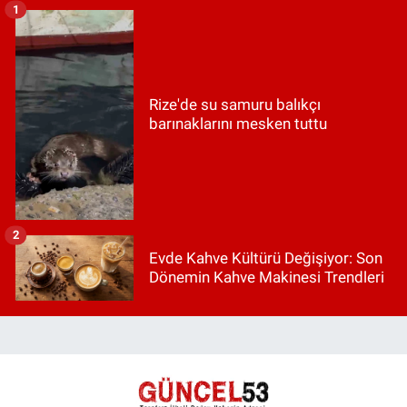
1
Rize'de su samuru balıkçı
barınaklarını mesken tuttu
2
Evde Kahve Kültürü Değişiyor: Son
Dönemin Kahve Makinesi Trendleri