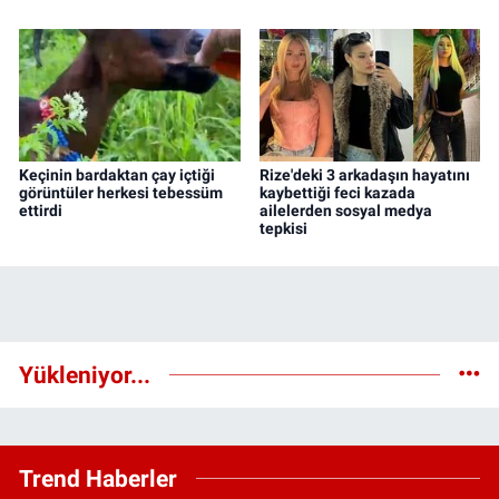
Keçinin bardaktan çay içtiği
Rize'deki 3 arkadaşın hayatını
görüntüler herkesi tebessüm
kaybettiği feci kazada
ettirdi
ailelerden sosyal medya
tepkisi
Yükleniyor...
Trend Haberler