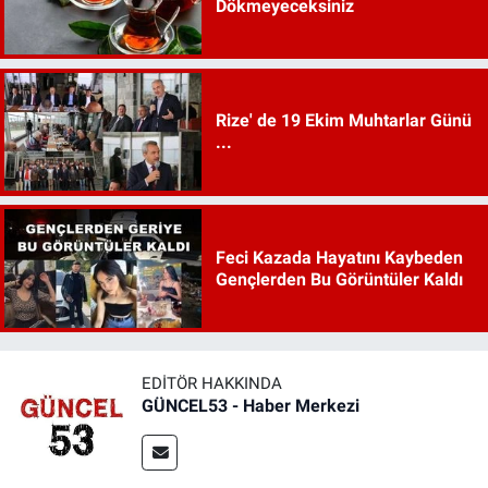
Dökmeyeceksiniz
Rize' de 19 Ekim Muhtarlar Günü
...
Feci Kazada Hayatını Kaybeden
Gençlerden Bu Görüntüler Kaldı
EDITÖR HAKKINDA
GÜNCEL53 - Haber Merkezi