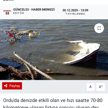
GÜNCEL53 - HABER MERKEZI
30.12.2025 - 13:09
EDITÖR
YAYINLANMA
Paylaş
-
+
A
A
Ordu'da denizde etkili olan ve hızı saatte 70-80
kilometreye ulaşan fırtına sonucu oluşan dev