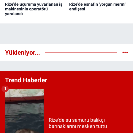
Rize'de uçuruma yuvarlanan iş
Rize'de esnafın 'yorgun mermi'
makinesinin operatörü
endişesi
yaralandı
Yükleniyor...
Trend Haberler
1
Rize'de su samuru balıkçı
barınaklarını mesken tuttu