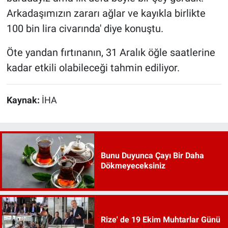
Arkadaşımızın zararı ağlar ve kayıkla birlikte
100 bin lira civarında' diye konuştu.
Öte yandan fırtınanın, 31 Aralık öğle saatlerine
kadar etkili olabileceği tahmin ediliyor.
Kaynak:
İHA
Bunu Duyunca Çayı Bir Daha
Dökmeyeceksiniz
Rize' de 19 Ekim Muhtarlar Günü