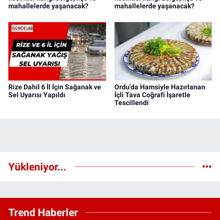
mahallelerde yaşanacak?
mahallelerde yaşanacak?
Rize Dahil 6 İl İçin Sağanak ve
Ordu'da Hamsiyle Hazırlanan
Sel Uyarısı Yapıldı
İçli Tava Coğrafi İşaretle
Tescillendi
Yükleniyor...
Trend Haberler