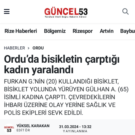
Rize Haberleri
Bölgemiz
Rizespor
Artvin
Baybu
HABERLER
ORDU
Ordu’da bisikletin çarptığı
kadın yaralandı
FURKAN G.’NİN (20) KULLANDIĞI BİSİKLET,
BİSİKLET YOLUNDA YÜRÜYEN GÜLHAN A. (65)
İSİMLİ KADINA ÇARPTI. ÇEVREDEKİLERİN
İHBARI ÜZERİNE OLAY YERİNE SAĞLIK VE
POLİS EKİPLERİ SEVK EDİLDİ.
YÜKSEL KARAKAN
31.03.2024 - 13:32
EDITÖR
YAYINLANMA