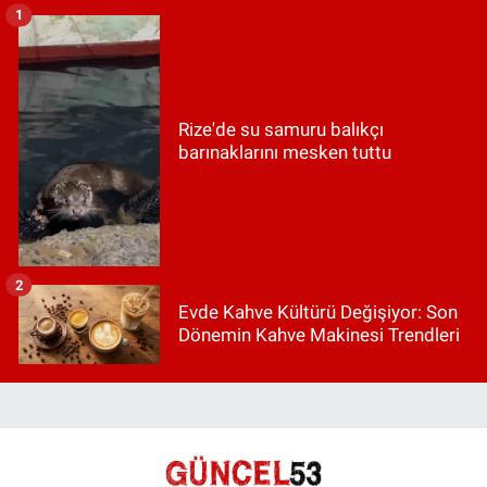
1
Rize'de su samuru balıkçı
barınaklarını mesken tuttu
2
Evde Kahve Kültürü Değişiyor: Son
Dönemin Kahve Makinesi Trendleri