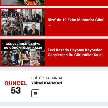
Rize' de 19 Ekim Muhtarlar Günü
...
Feci Kazada Hayatını Kaybeden
Gençlerden Bu Görüntüler Kaldı
EDITÖR HAKKINDA
Yüksel KARAKAN