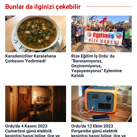
Bunlar da ilginizi çekebilir
Karadenizliler Karalahana
Rize Eğitim İş Ordu’ da
Çorbasını 'Yedirmedi'
“Barınamıyoruz,
Geçinemiyoruz,
Yaşayamıyoruz” Eylemine
Katıldı
Ordu’da 4 Kasım 2023
Ordu’da 12 Ekim 2023
Cumartesi günü elektrik
Perşembe günü elektrik
kesintisi hangi bölge, ilçe ve
kesintisi hangi bölge, ilçe ve