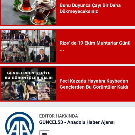
Bunu Duyunca Çayı Bir Daha
Dökmeyeceksiniz
Rize' de 19 Ekim Muhtarlar Günü
...
Feci Kazada Hayatını Kaybeden
Gençlerden Bu Görüntüler Kaldı
EDITÖR HAKKINDA
GÜNCEL53 - Anadolu Haber Ajansı