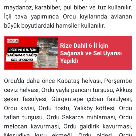
maydanoz, karabiber, pul biber ve tuz kullanılır.
İçli tava yapımında Ordu kıyılarında avlanan
büyük boyutlardaki hamsiler kullanılır."
Rize Dahil 6 İl İçin
Sağanak ve Sel Uyarısı
Yapıldı
Ordu'da daha önce Kabataş helvası, Perşembe
ceviz helvası, Ordu yayla pancarı turşusu, Akkuş
şeker fasulyesi, Gürgentepe çoban fasulyesi,
Ordu kivisi, Ordu tostu, Yalıköy köftesi, Ordu
taflan turşusu, Ordu Sakarca mıhlaması, Ordu
melocan kavurması, Ordu galdirik kavurması,
Mesudiye kuru ekmeği, Ordu pidesi, Ordu