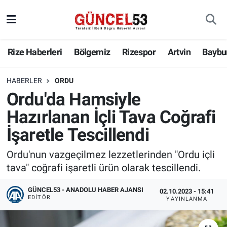
Rize Haberleri
Bölgemiz
Rizespor
Artvin
Baybu
HABERLER
ORDU
Ordu'da Hamsiyle
Hazırlanan İçli Tava Coğrafi
İşaretle Tescillendi
Ordu'nun vazgeçilmez lezzetlerinden "Ordu içli
tava" coğrafi işaretli ürün olarak tescillendi.
GÜNCEL53 - ANADOLU HABER AJANSI
02.10.2023 - 15:41
EDITÖR
YAYINLANMA