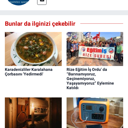
Bunlar da ilginizi çekebilir
Karadenizliler Karalahana
Rize Eğitim İş Ordu’ da
Çorbasını 'Yedirmedi'
“Barınamıyoruz,
Geçinemiyoruz,
Yaşayamıyoruz” Eylemine
Katıldı