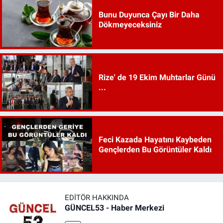
Bunu Duyunca Çayı Bir Daha
Dökmeyeceksiniz
Rize' de 19 Ekim Muhtarlar Günü
...
Feci Kazada Hayatını Kaybeden
Gençlerden Bu Görüntüler Kaldı
EDITÖR HAKKINDA
GÜNCEL53 - Haber Merkezi