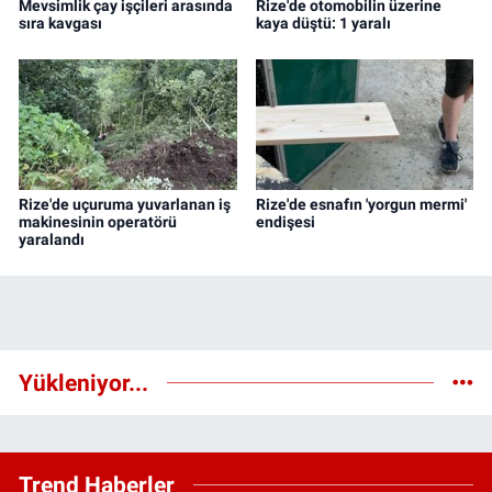
Mevsimlik çay işçileri arasında
Rize'de otomobilin üzerine
sıra kavgası
kaya düştü: 1 yaralı
Rize'de uçuruma yuvarlanan iş
Rize'de esnafın 'yorgun mermi'
makinesinin operatörü
endişesi
yaralandı
Yükleniyor...
Trend Haberler