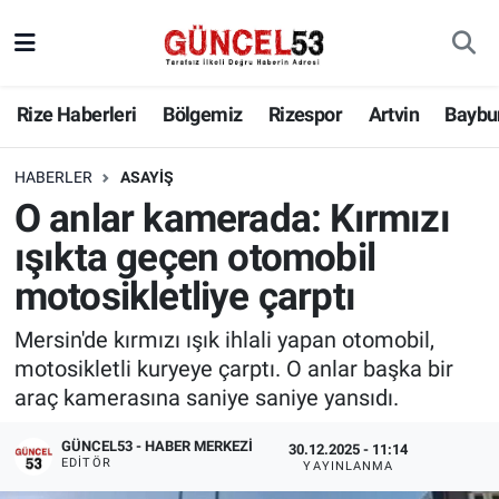
Rize Haberleri
Bölgemiz
Rizespor
Artvin
Baybu
HABERLER
ASAYIŞ
O anlar kamerada: Kırmızı
ışıkta geçen otomobil
motosikletliye çarptı
Mersin'de kırmızı ışık ihlali yapan otomobil,
motosikletli kuryeye çarptı. O anlar başka bir
araç kamerasına saniye saniye yansıdı.
GÜNCEL53 - HABER MERKEZI
30.12.2025 - 11:14
EDITÖR
YAYINLANMA