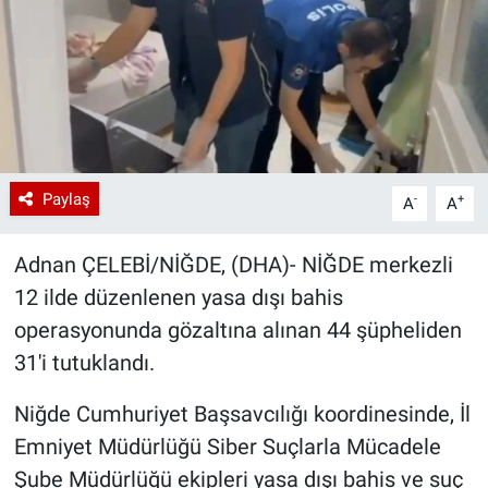
Paylaş
-
+
A
A
Adnan ÇELEBİ/NİĞDE, (DHA)- NİĞDE merkezli
12 ilde düzenlenen yasa dışı bahis
operasyonunda gözaltına alınan 44 şüpheliden
31'i tutuklandı.
Niğde Cumhuriyet Başsavcılığı koordinesinde, İl
Emniyet Müdürlüğü Siber Suçlarla Mücadele
Şube Müdürlüğü ekipleri yasa dışı bahis ve suç