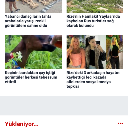
Yabancı dansçıların tahta
Rize'nin Hamlakit Yaylası'nda
arabalarla yarışı renkli
kaybolan Rus turistler sağ
görüntülere sahne oldu
olarak bulundu
Keçinin bardaktan çay içtiği
Rize'deki 3 arkadaşın hayatını
görüntüler herkesi tebessüm
kaybettiği feci kazada
ettirdi
ailelerden sosyal medya
tepkisi
Yükleniyor...