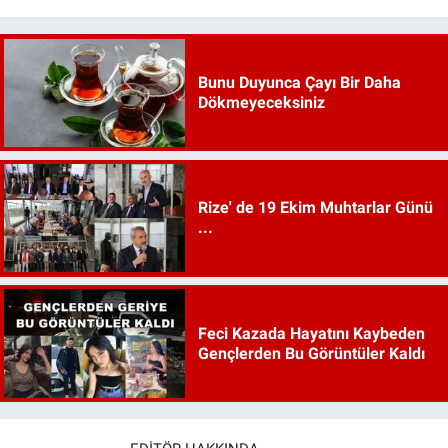
Bunu Duyunca Çayı Bir Daha
Dökmeyeceksiniz
Rize' de 19 Ekim Muhtarlar Günü
...
Feci Kazada Hayatını Kaybeden
Gençlerden Bu Görüntüler Kaldı