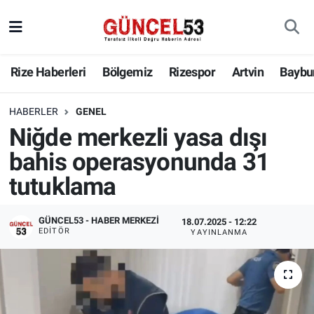
Rize Haberleri
Bölgemiz
Rizespor
Artvin
Baybu
HABERLER
GENEL
Niğde merkezli yasa dışı
bahis operasyonunda 31
tutuklama
GÜNCEL53 - HABER MERKEZI
18.07.2025 - 12:22
EDITÖR
YAYINLANMA