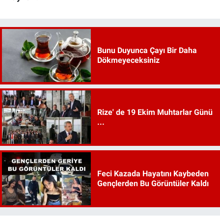
Bunu Duyunca Çayı Bir Daha
Dökmeyeceksiniz
Rize' de 19 Ekim Muhtarlar Günü
...
Feci Kazada Hayatını Kaybeden
Gençlerden Bu Görüntüler Kaldı