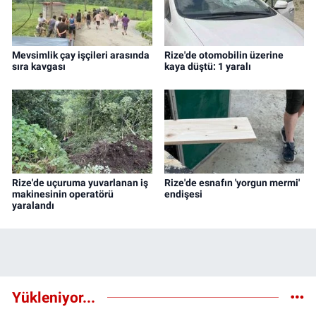
Mevsimlik çay işçileri arasında
Rize'de otomobilin üzerine
sıra kavgası
kaya düştü: 1 yaralı
Rize'de uçuruma yuvarlanan iş
Rize'de esnafın 'yorgun mermi'
makinesinin operatörü
endişesi
yaralandı
Yükleniyor...