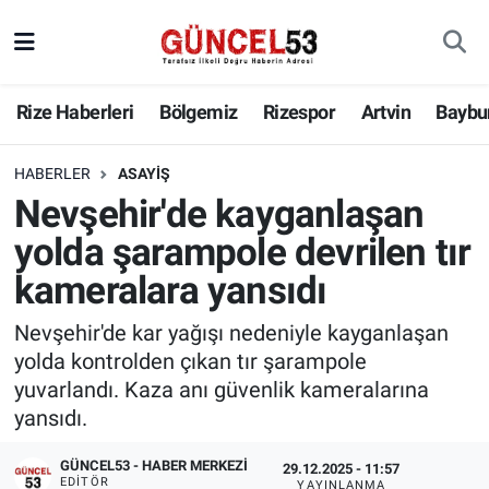
Rize Haberleri
Bölgemiz
Rizespor
Artvin
Baybu
HABERLER
ASAYIŞ
Nevşehir'de kayganlaşan
yolda şarampole devrilen tır
kameralara yansıdı
Nevşehir'de kar yağışı nedeniyle kayganlaşan
yolda kontrolden çıkan tır şarampole
yuvarlandı. Kaza anı güvenlik kameralarına
yansıdı.
GÜNCEL53 - HABER MERKEZI
29.12.2025 - 11:57
EDITÖR
YAYINLANMA