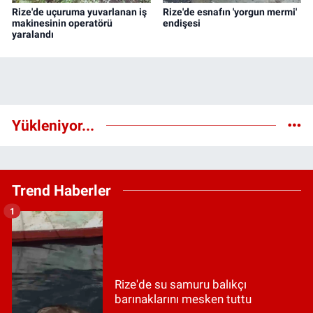
Rize'de uçuruma yuvarlanan iş
Rize'de esnafın 'yorgun mermi'
makinesinin operatörü
endişesi
yaralandı
Yükleniyor...
Trend Haberler
1
Rize'de su samuru balıkçı
barınaklarını mesken tuttu