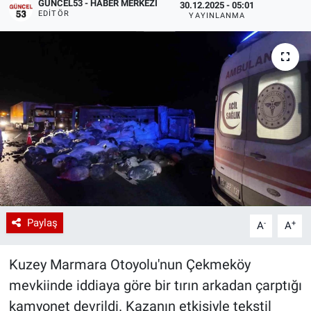
GÜNCEL53 - HABER MERKEZI
30.12.2025 - 05:01
EDITÖR
YAYINLANMA
Paylaş
-
+
A
A
Kuzey Marmara Otoyolu'nun Çekmeköy
mevkiinde iddiaya göre bir tırın arkadan çarptığı
kamyonet devrildi. Kazanın etkisiyle tekstil