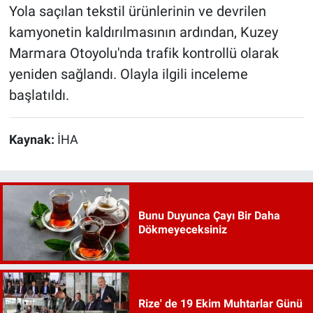
Yola saçılan tekstil ürünlerinin ve devrilen
kamyonetin kaldırılmasının ardından, Kuzey
Marmara Otoyolu'nda trafik kontrollü olarak
yeniden sağlandı. Olayla ilgili inceleme
başlatıldı.
Kaynak:
İHA
Bunu Duyunca Çayı Bir Daha
Dökmeyeceksiniz
Rize' de 19 Ekim Muhtarlar Günü