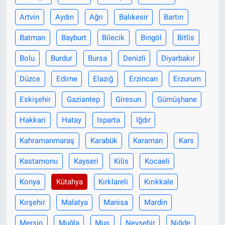
Artvin
Aydın
Ağrı
Balıkesir
Bartın
Batman
Bayburt
Bilecik
Bingöl
Bitlis
Bolu
Burdur
Bursa
Denizli
Diyarbakır
Düzce
Edirne
Elazığ
Erzincan
Erzurum
Eskişehir
Gaziantep
Giresun
Gümüşhane
Hakkari
Hatay
Isparta
Iğdır
Kahramanmaraş
Karabük
Karaman
Kars
Kastamonu
Kayseri
Kilis
Kocaeli
Konya
Kütahya
Kırklareli
Kırıkkale
Kırşehir
Malatya
Manisa
Mardin
Mersin
Muğla
Muş
Nevşehir
Niğde