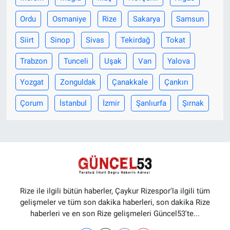
Ordu
Osmaniye
Rize
Sakarya
Samsun
Siirt
Sinop
Sivas
Tekirdağ
Tokat
Trabzon
Tunceli
Uşak
Van
Yalova
Yozgat
Zonguldak
Çanakkale
Çankırı
Çorum
İstanbul
İzmir
Şanlıurfa
Şırnak
Rize ile ilgili bütün haberler, Çaykur Rizespor'la ilgili tüm
gelişmeler ve tüm son dakika haberleri, son dakika Rize
haberleri ve en son Rize gelişmeleri Güncel53'te...