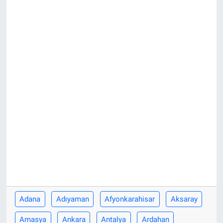
Adana
Adıyaman
Afyonkarahisar
Aksaray
Amasya
Ankara
Antalya
Ardahan