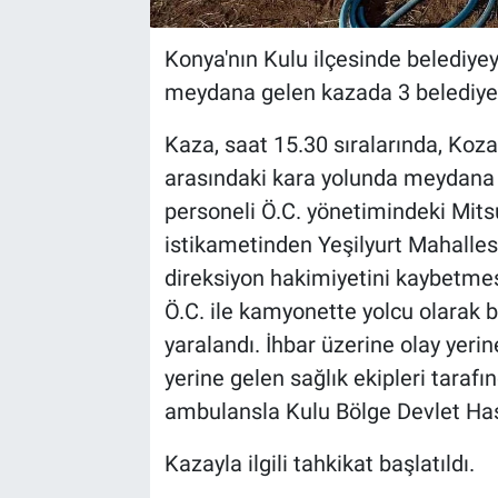
Konya'nın Kulu ilçesinde belediye
meydana gelen kazada 3 belediye 
Kaza, saat 15.30 sıralarında, Koza
arasındaki kara yolunda meydana ge
personeli Ö.C. yönetimindeki Mit
istikametinden Yeşilyurt Mahalle
direksiyon hakimiyetini kaybetmes
Ö.C. ile kamyonette yolcu olarak b
yaralandı. İhbar üzerine olay yerine
yerine gelen sağlık ekipleri taraf
ambulansla Kulu Bölge Devlet Hasta
Kazayla ilgili tahkikat başlatıldı.