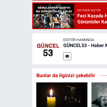
EDITÖRÜN SEÇTIĞI
Feci Kazada 
Görüntüler Ka
EDITÖR HAKKINDA
GÜNCEL53 - Haber 
Bunlar da ilginizi çekebilir