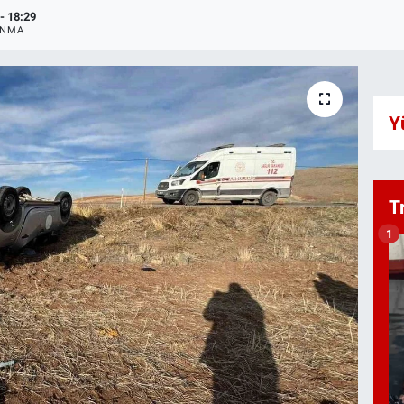
- 18:29
ANMA
Y
T
1