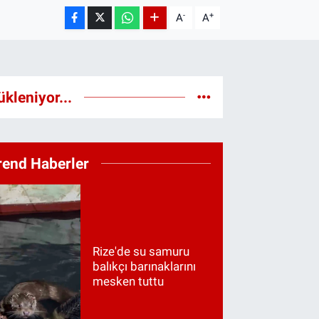
-
+
A
A
ükleniyor...
rend Haberler
Rize'de su samuru
balıkçı barınaklarını
mesken tuttu