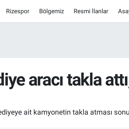
Rizespor
Bölgemiz
Resmi İlanlar
Asa
iye aracı takla att
lediyeye ait kamyonetin takla atması s