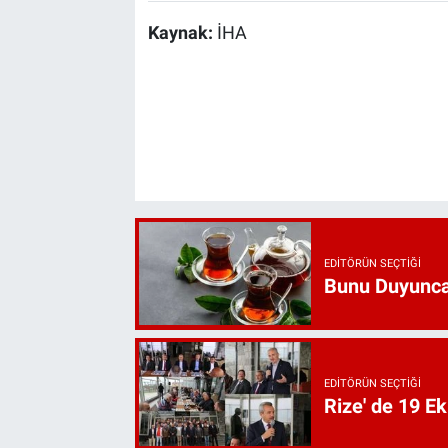
Kaynak:
İHA
EDITÖRÜN SEÇTIĞI
Bunu Duyunca
EDITÖRÜN SEÇTIĞI
Rize' de 19 E