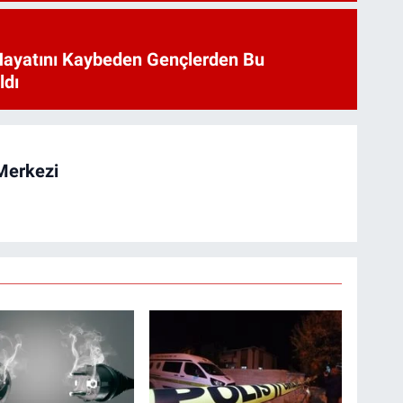
Hayatını Kaybeden Gençlerden Bu
ldı
Merkezi