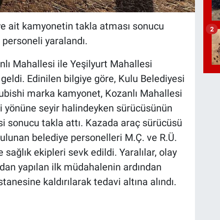
ye ait kamyonetin takla atması sonucu
2
personeli yaralandı.
nlı Mahallesi ile Yeşilyurt Mahallesi
ldi. Edinilen bilgiye göre, Kulu Belediyesi
subishi marka kamyonet, Kozanlı Mahallesi
si yönüne seyir halindeyken sürücüsünün
i sonucu takla attı. Kazada araç sürücüsü
ulunan belediye personelleri M.Ç. ve R.Ü.
 sağlık ekipleri sevk edildi. Yaralılar, olay
ından yapılan ilk müdahalenin ardından
nesine kaldırılarak tedavi altına alındı.