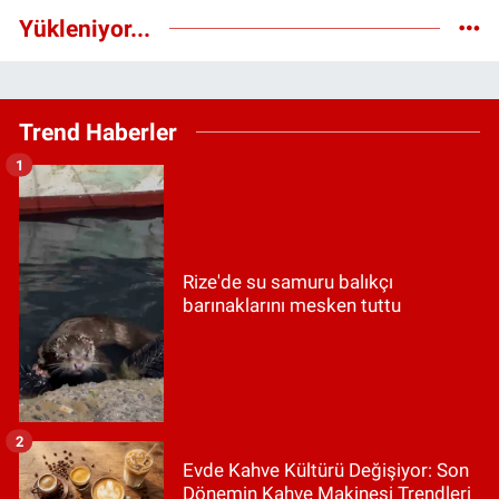
Yükleniyor...
Trend Haberler
1
Rize'de su samuru balıkçı
barınaklarını mesken tuttu
2
Evde Kahve Kültürü Değişiyor: Son
Dönemin Kahve Makinesi Trendleri