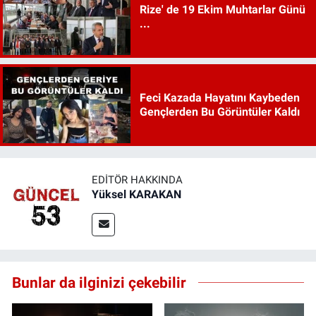
Rize' de 19 Ekim Muhtarlar Günü
...
Feci Kazada Hayatını Kaybeden
Gençlerden Bu Görüntüler Kaldı
EDITÖR HAKKINDA
Yüksel KARAKAN
Bunlar da ilginizi çekebilir