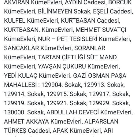
AKVİRAN KümeEvleri, AYDIN Caddesi, BÖRCÜK
KümeEvleri, BİLİNMEYEN Sokak, EŞELİ Caddesi,
KULFEL KümeEvleri, KURTBASAN Caddesi,
KURTBASAN. KümeEvleri, MEHMET SUVATÇI
KümeEvleri, NUR – PET TESİSLERİ KümeEvleri,
SANCAKLAR KümeEvleri, SORANLAR
KümeEvleri, TARTAN ÇİFTLİĞİ SÜT MAND.
KümeEvleri, YAVŞAN ÇUKURU KümeEvleri,
YEDİ KULAÇ KümeEvleri. GAZİ OSMAN PAŞA
MAHALLESİ : 129904. Sokak, 129913. Sokak,
129914. Sokak, 129915. Sokak, 129917. Sokak,
129919. Sokak, 129921. Sokak, 129929. Sokak,
130000. Sokak, ABDULLAH DEVECİ KümeEvleri,
AHMET AKKAYA KümeEvleri, ALPARSLAN
TÜRKEŞ Caddesi, APAK KümeEvleri, ARI