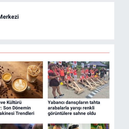
Merkezi
ve Kültürü
Yabancı dansçıların tahta
r: Son Dönemin
arabalarla yarışı renkli
kinesi Trendleri
görüntülere sahne oldu