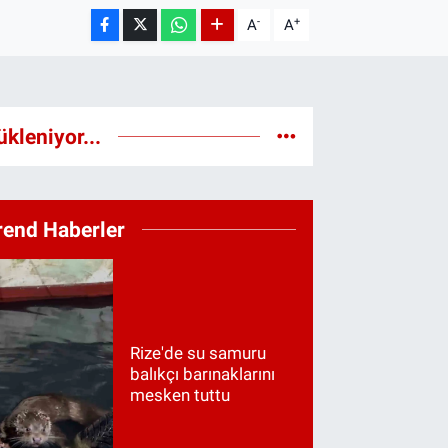
-
+
A
A
ükleniyor...
rend Haberler
Rize'de su samuru
balıkçı barınaklarını
mesken tuttu