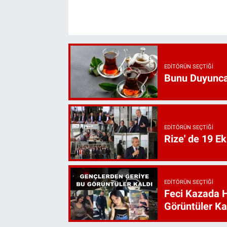
EDITÖRÜN SEÇTIĞI
Bunu Duyunca
EDITÖRÜN SEÇTIĞI
Rize' de 19 E
EDITÖRÜN SEÇTIĞI
Feci Kazada 
Görüntüler Ka