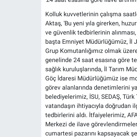
Kolluk kuvvetlerinin çalışma saatl
Aktaş, 'Bu yeni yıla girerken, huz
ve güvenlik tedbirlerinin alınmas
başta Emniyet Müdürlüğümüz, İl 
Grup Komutanlığımız olmak üzere
genelinde 24 saat esasına göre ted
sağlık kuruluşlarında, İl Tarım M
Göç İdaresi Müdürlüğümüz ise mobi
görev alanlarında denetimlerini y
belediyelerimiz, İSU, SEDAŞ, Tür
vatandaşın ihtiyacıyla doğrudan il
tedbirlerini aldı. İtfaiyelerimiz, 
Merkezi de ilave görevlendirmele
cumartesi pazarını kapsayacak şek