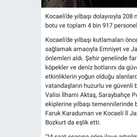
Kocaeli'de yılbaşı dolayısıyla 208
botu ve toplam 4 bin 917 personel i
Kocaeli'de yılbaşı kutlamaları ön
sağlamak amacıyla Emniyet ve Ja
önlemleri aldı. Şehir genelinde fa
köpekler ve deniz botlarını da güv
etkinliklerin yoğun olduğu alanlard
vatandaşların huzurlu ve güvenli bi
Valisi İlhami Aktaş, Saraybahçe Po
ekiplerine yılbaşı temennilerinde
Faruk Karaduman ve Kocaeli İl J
Bozkurt da eşlik etti.
'24 saat esasına göre ilave artırılm