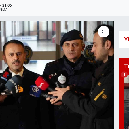
- 21:06
ANMA
Y
T
1