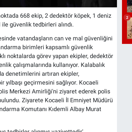
 noktada 668 ekip, 2 dedektör köpek, 1 deniz
2
le güvenlik tedbirleri alındı.
cesinde vatandaşların can ve mal güvenliğini
ndarma birimleri kapsamlı güvenlik
rklı noktalarda görev yapan ekipler, dedektör
enlik çalışmalarında kullanıyor. Kalabalık
a denetimlerini artıran ekipler,
r yılbaşı geçirmesini sağlıyor. Kocaeli
lis Merkezi Amirliği'ni ziyaret ederek polis
 bulundu. Ziyarete Kocaeli İl Emniyet Müdürü
andarma Komutanı Kıdemli Albay Murat
ış tedbirler alınmış vaziyettedir'