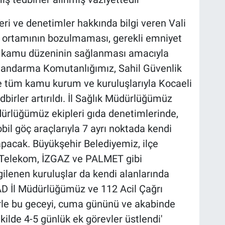
eri ve denetimler hakkında bilgi veren Vali
ur ortamının bozulmaması, gerekli emniyet
ı, kamu düzeninin sağlanması amacıyla
Jandarma Komutanlığımız, Sahil Güvenlik
 tüm kamu kurum ve kuruluşlarıyla Kocaeli
birler artırıldı. İl Sağlık Müdürlüğümüz
üdürlüğümüz ekipleri gıda denetimlerinde,
l göç araçlarıyla 7 ayrı noktada kendi
apacak. Büyükşehir Belediyemiz, ilçe
k Telekom, İZGAZ ve PALMET gibi
gilenen kuruluşlar da kendi alanlarında
AFAD İl Müdürlüğümüz ve 112 Acil Çağrı
rle bu geceyi, cuma gününü ve akabinde
ilde 4-5 günlük ek görevler üstlendi'