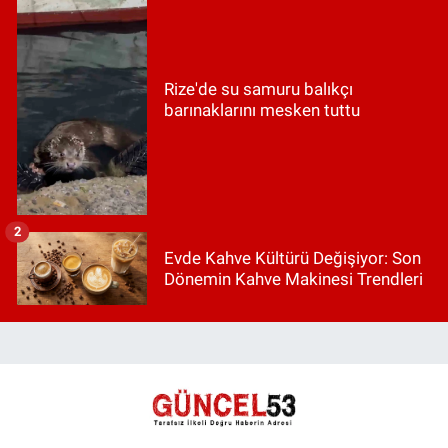
Rize'de su samuru balıkçı
barınaklarını mesken tuttu
2
Evde Kahve Kültürü Değişiyor: Son
Dönemin Kahve Makinesi Trendleri