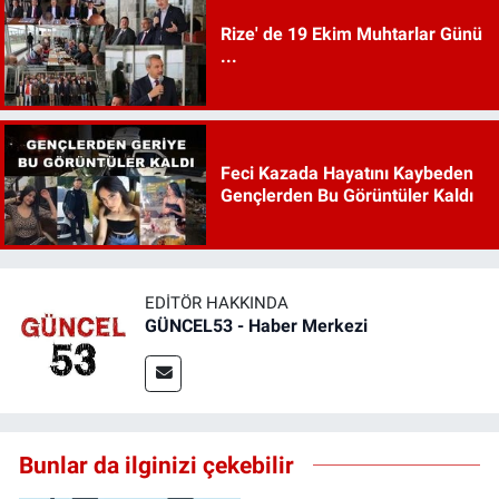
Rize' de 19 Ekim Muhtarlar Günü
...
Feci Kazada Hayatını Kaybeden
Gençlerden Bu Görüntüler Kaldı
EDITÖR HAKKINDA
GÜNCEL53 - Haber Merkezi
Bunlar da ilginizi çekebilir