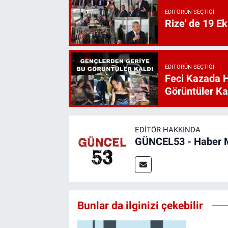
EDITÖRÜN SEÇTIĞI
Rize' de 19 E
EDITÖRÜN SEÇTIĞI
Feci Kazada 
Görüntüler Ka
EDITÖR HAKKINDA
GÜNCEL53 - Haber 
Bunlar da ilginizi çekebilir