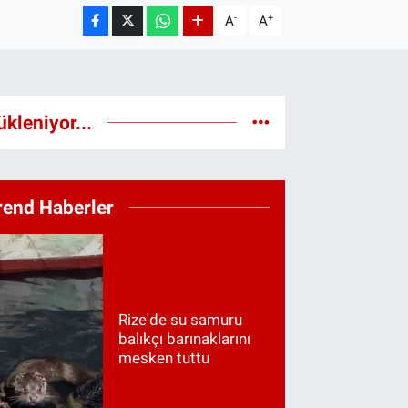
-
+
A
A
ükleniyor...
rend Haberler
Rize'de su samuru
balıkçı barınaklarını
mesken tuttu