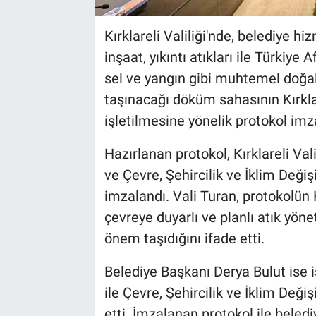
Kırklareli Valiliği'nde, belediye h
inşaat, yıkıntı atıkları ile Türki
sel ve yangın gibi muhtemel doğal
taşınacağı döküm sahasının Kırkla
işletilmesine yönelik protokol imz
Hazırlanan protokol, Kırklareli Va
ve Çevre, Şehircilik ve İklim Deği
imzalandı. Vali Turan, protokolün Kı
çevreye duyarlı ve planlı atık yöne
önem taşıdığını ifade etti.
Belediye Başkanı Derya Bulut ise iş
ile Çevre, Şehircilik ve İklim Deği
etti. İmzalanan protokol ile beled