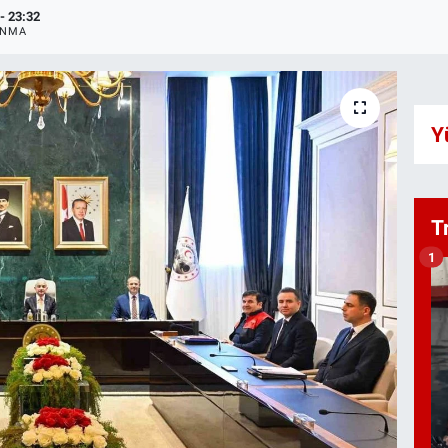
- 23:32
ANMA
Y
T
1