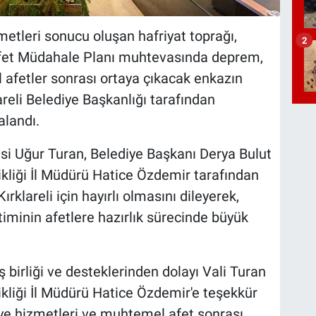
izmetleri sonucu oluşan hafriyat toprağı,
2
ye Afet Müdahale Planı muhtevasında deprem,
 afetler sonrası ortaya çıkacak enkazın
reli Belediye Başkanlığı tarafından
alandı.
lisi Uğur Turan, Belediye Başkanı Derya Bulut
şikliği İl Müdürü Hatice Özdemir tarafından
rklareli için hayırlı olmasını dileyerek,
timinin afetlere hazırlık sürecinde büyük
 birliği ve desteklerinden dolayı Vali Turan
şikliği İl Müdürü Hatice Özdemir'e teşekkür
iye hizmetleri ve muhtemel afet sonrası