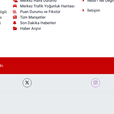
Merkez Hava Durumu
Nedir? Ne Değil
Merkez Trafik Yoğunluk Haritası
İletişim
Puan Durumu ve Fikstür
lgili
Tüm Manşetler
n
Son Dakika Haberleri
i
Haber Arşivi
ır.