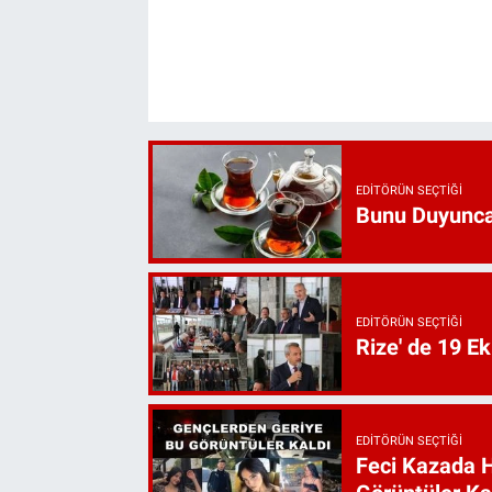
EDITÖRÜN SEÇTIĞI
Bunu Duyunca
EDITÖRÜN SEÇTIĞI
Rize' de 19 E
EDITÖRÜN SEÇTIĞI
Feci Kazada 