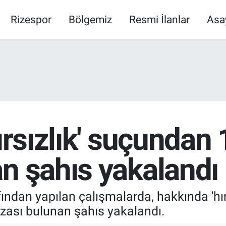
Rizespor
Bölgemiz
Resmi İlanlar
Asa
ırsızlık' suçundan 1
n şahıs yakalandı
afından yapılan çalışmalarda, hakkında 'hır
zası bulunan şahıs yakalandı.