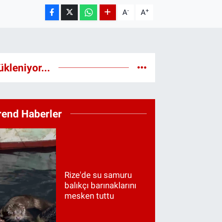
-
+
A
A
ükleniyor...
rend Haberler
Rize'de su samuru
balıkçı barınaklarını
mesken tuttu