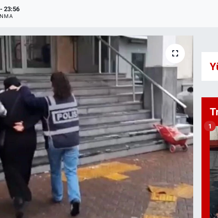
- 23:56
ANMA
Y
T
1