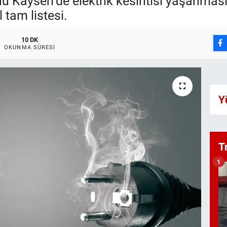
Kayseri’de elektrik kesintisi yaşanması
 tam listesi.
10 DK
OKUNMA SÜRESI
Y
T
1