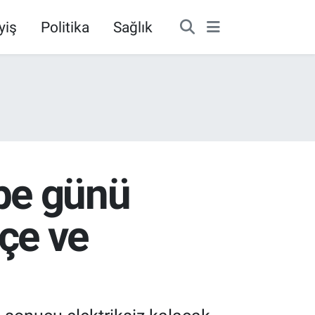
yiş
Politika
Sağlık
be günü
lçe ve