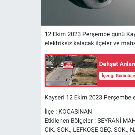
12 Ekim 2023 Perşembe günü Kayse
elektriksiz kalacak ilçeler ve maha
Dehşet Anlar
İçeriği Görüntül
Kayseri 12 Ekim 2023 Perşembe ele
İlçe : KOCASİNAN
Etkilenen Bölgeler : SEYRANİ M
ÇIK. SOK., LEFKOŞE GEÇ. SOK., 