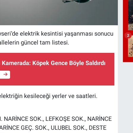
ri’de elektrik kesintisi yaşanması sonucu
2
llelerin güncel tam listesi.
ı Kamerada: Köpek Gence Böyle Saldırdı
e
ktriğin kesileceği yerler ve saatleri.
AH. NARİNCE SOK., LEFKOŞE SOK., NARİNCE
NARİNCE GEÇ. SOK., ULUBEL SOK., DESTE