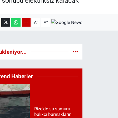
 sonucu elektriksiz kalacak
-
+
A
A
ükleniyor...
rend Haberler
Rize'de su samuru
balıkçı barınaklarını