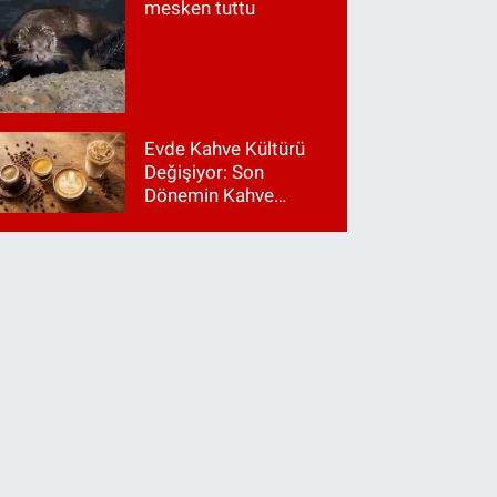
mesken tuttu
Evde Kahve Kültürü
Değişiyor: Son
Dönemin Kahve
Makinesi Trendleri