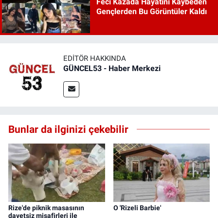
Feci Kazada Hayatını Kaybeden
Gençlerden Bu Görüntüler Kaldı
EDITÖR HAKKINDA
GÜNCEL53 - Haber Merkezi
Bunlar da ilginizi çekebilir
Rize'de piknik masasının
O 'Rizeli Barbie'
davetsiz misafirleri ile