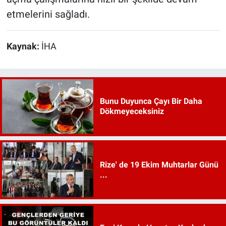
etmelerini sağladı.
Kaynak:
İHA
Bunu Duyunca Çayı Bir Daha
Dökmeyeceksiniz
Rize' de 19 Ekim Muhtarlar Günü
...