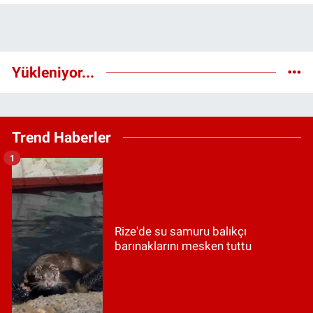
Yükleniyor...
Trend Haberler
1
Rize'de su samuru balıkçı
barınaklarını mesken tuttu