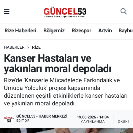
Rize Haberleri
Bölgemiz
Rizespor
Artvin
Baybu
HABERLER
RIZE
Kanser Hastaları ve
yakınları moral depoladı
Rize'de 'Kanserle Mücadelede Farkındalık ve
Umuda Yolculuk' projesi kapsamında
düzenlenen çeşitli etkinliklerle kanser hastaları
ve yakınları moral depoladı.
GÜNCEL53 - HABER MERKEZI
19.06.2026 - 14:04
1 
EDITÖR
YAYINLANMA
OKUNMA