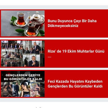
Bunu Duyunca Çayı Bir Daha
Dökmeyeceksiniz
Rize' de 19 Ekim Muhtarlar Günü
...
Feci Kazada Hayatını Kaybeden
Gençlerden Bu Görüntüler Kaldı