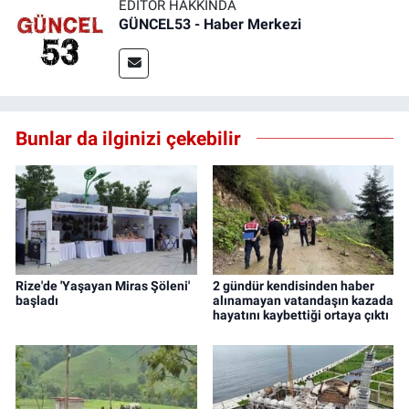
EDITÖR HAKKINDA
GÜNCEL53 - Haber Merkezi
Bunlar da ilginizi çekebilir
Rize'de 'Yaşayan Miras Şöleni'
2 gündür kendisinden haber
başladı
alınamayan vatandaşın kazada
hayatını kaybettiği ortaya çıktı