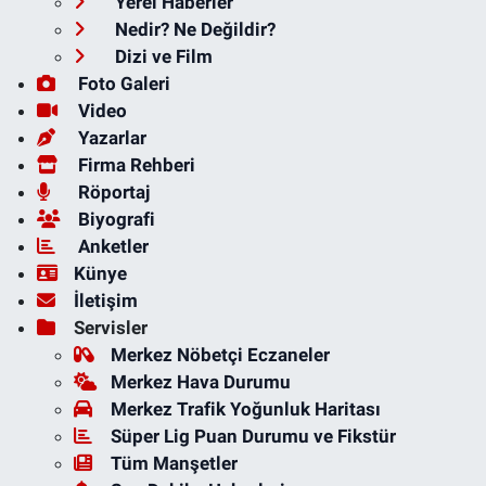
Yerel Haberler
Nedir? Ne Değildir?
Dizi ve Film
Foto Galeri
Video
Yazarlar
Firma Rehberi
Röportaj
Biyografi
Anketler
Künye
İletişim
Servisler
Merkez Nöbetçi Eczaneler
Merkez Hava Durumu
Merkez Trafik Yoğunluk Haritası
Süper Lig Puan Durumu ve Fikstür
Tüm Manşetler