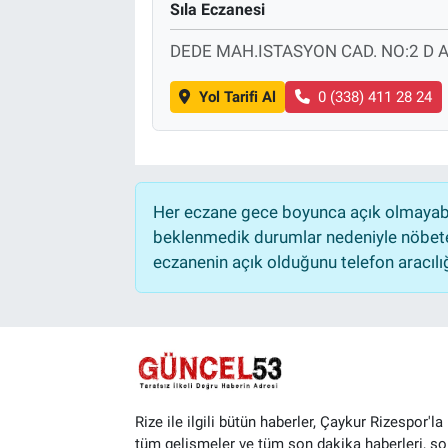
Sıla Eczanesi
DEDE MAH.ISTASYON CAD. NO:2 D
Yol Tarifi Al
0 (338) 411 28 24
Her eczane gece boyunca açık olmayabili
beklenmedik durumlar nedeniyle nöbete
eczanenin açık olduğunu telefon aracılığıy
Rize ile ilgili bütün haberler, Çaykur Rizespor'la i
tüm gelişmeler ve tüm son dakika haberleri, so