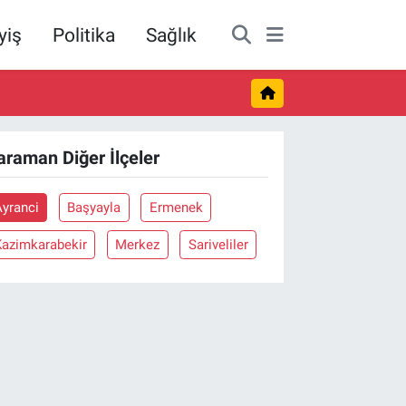
yiş
Politika
Sağlık
araman Diğer İlçeler
Ayranci
Başyayla
Ermenek
Kazimkarabekir
Merkez
Sariveliler