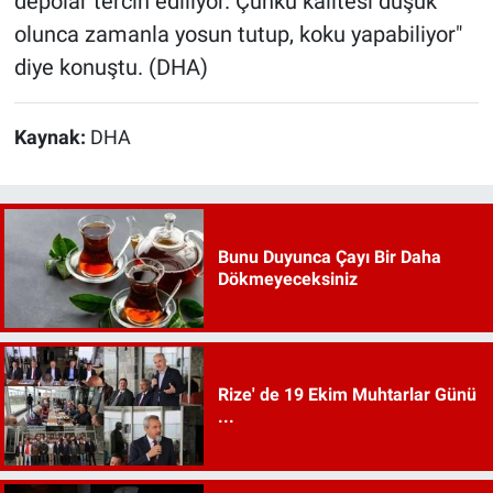
depolar tercih ediliyor. Çünkü kalitesi düşük
olunca zamanla yosun tutup, koku yapabiliyor"
diye konuştu. (DHA)
Kaynak:
DHA
Bunu Duyunca Çayı Bir Daha
Dökmeyeceksiniz
Rize' de 19 Ekim Muhtarlar Günü
...