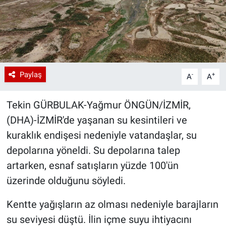
Paylaş
-
+
A
A
Tekin GÜRBULAK-Yağmur ÖNGÜN/İZMİR,
(DHA)-İZMİR'de yaşanan su kesintileri ve
kuraklık endişesi nedeniyle vatandaşlar, su
depolarına yöneldi. Su depolarına talep
artarken, esnaf satışların yüzde 100'ün
üzerinde olduğunu söyledi.
Kentte yağışların az olması nedeniyle barajların
su seviyesi düştü. İlin içme suyu ihtiyacını