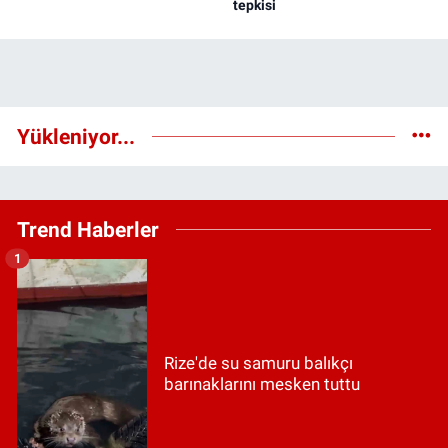
tepkisi
Yükleniyor...
Trend Haberler
1
Rize'de su samuru balıkçı
barınaklarını mesken tuttu