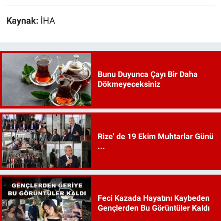
Kaynak:
İHA
Bunu Duyunca Çayı Bir Daha
Dökmeyeceksiniz
Rize' de 19 Ekim Muhtarlar Günü
...
Feci Kazada Hayatını Kaybeden
Gençlerden Bu Görüntüler Kaldı