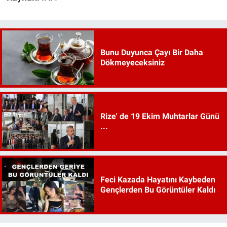
Bunu Duyunca Çayı Bir Daha
Dökmeyeceksiniz
Rize' de 19 Ekim Muhtarlar Günü
...
Feci Kazada Hayatını Kaybeden
Gençlerden Bu Görüntüler Kaldı