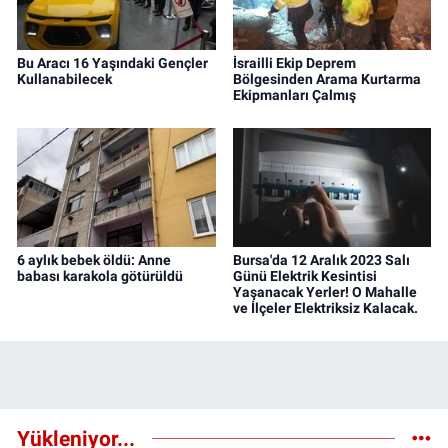
Bu Aracı 16 Yaşındaki Gençler
İsrailli Ekip Deprem
Kullanabilecek
Bölgesinden Arama Kurtarma
Ekipmanları Çalmış
6 aylık bebek öldü: Anne
Bursa'da 12 Aralık 2023 Salı
babası karakola götürüldü
Günü Elektrik Kesintisi
Yaşanacak Yerler! O Mahalle
ve İlçeler Elektriksiz Kalacak.
Yükleniyor...