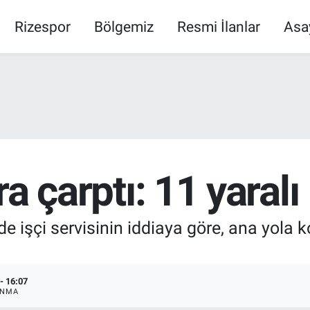
Rizespor
Bölgemiz
Resmi İlanlar
Asa
ıra çarptı: 11 yaralı
de işçi servisinin iddiaya göre, ana yola k
- 16:07
ANMA