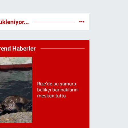
ükleniyor...
rend Haberler
Rize'de su samuru
balıkçı barınaklarını
mesken tuttu