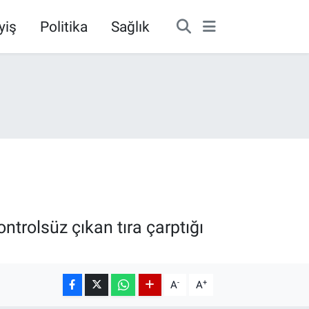
yiş
Politika
Sağlık
ontrolsüz çıkan tıra çarptığı
-
+
A
A