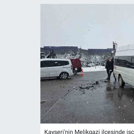
Kayseri'nin Melikgazi ilçesinde işç