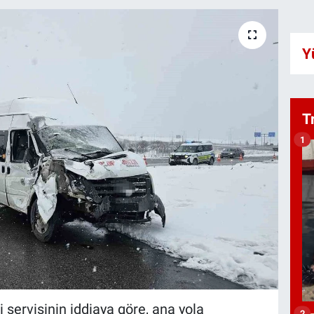
Y
T
1
i servisinin iddiaya göre, ana yola
2