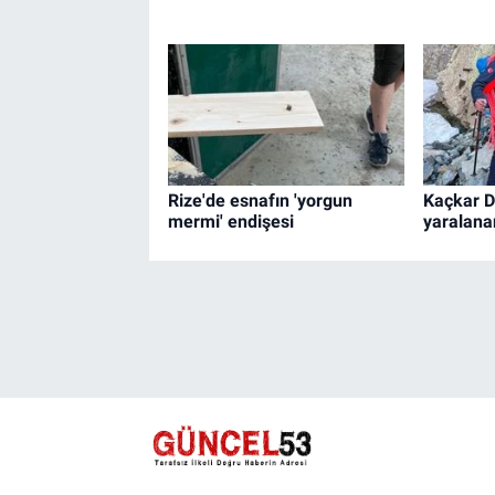
Rize'de esnafın 'yorgun
Kaçkar D
mermi' endişesi
yaralanan