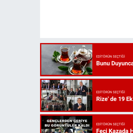
EDITÖRÜN SEÇTIĞI
Bunu Duyunca
EDITÖRÜN SEÇTIĞI
Rize' de 19 E
EDITÖRÜN SEÇTIĞI
Feci Kazada 