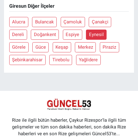
Giresun Diğer İlçeler
Alucra
Bulancak
Çamoluk
Çanakçi
Dereli
Doğankent
Espiye
Eynesil
Görele
Güce
Keşap
Merkez
Piraziz
Şebinkarahisar
Tirebolu
Yağlidere
Rize ile ilgili bütün haberler, Çaykur Rizespor'la ilgili tüm
gelişmeler ve tüm son dakika haberleri, son dakika Rize
haberleri ve en son Rize gelişmeleri Güncel53'te...