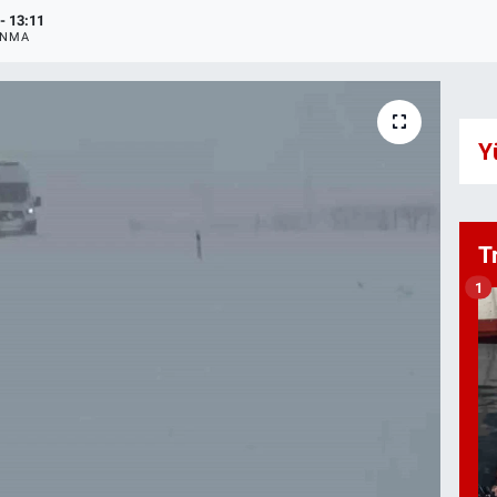
- 13:11
ANMA
Y
T
1