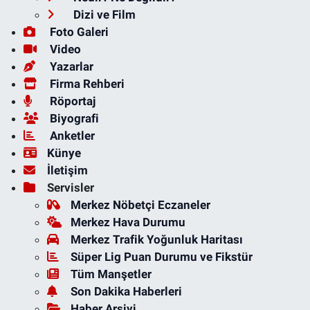
Dizi ve Film
Foto Galeri
Video
Yazarlar
Firma Rehberi
Röportaj
Biyografi
Anketler
Künye
İletişim
Servisler
Merkez Nöbetçi Eczaneler
Merkez Hava Durumu
Merkez Trafik Yoğunluk Haritası
Süper Lig Puan Durumu ve Fikstür
Tüm Manşetler
Son Dakika Haberleri
Haber Arşivi