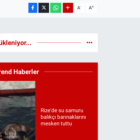
-
+
A
A
ükleniyor...
rend Haberler
Rize'de su samuru
balıkçı barınaklarını
mesken tuttu