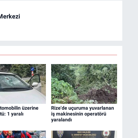
Merkezi
otomobilin üzerine
Rize'de uçuruma yuvarlanan
ü: 1 yaralı
iş makinesinin operatörü
yaralandı