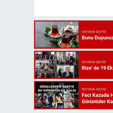
EDITÖRÜN SEÇTIĞI
Bunu Duyunca
EDITÖRÜN SEÇTIĞI
Rize' de 19 E
EDITÖRÜN SEÇTIĞI
Feci Kazada 
Görüntüler Ka